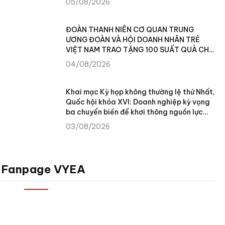
05/08/2026
ĐOÀN THANH NIÊN CƠ QUAN TRUNG
ƯƠNG ĐOÀN VÀ HỘI DOANH NHÂN TRẺ
VIỆT NAM TRAO TẶNG 100 SUẤT QUÀ CHO
NHÂN DÂN XÃ TÙNG VÀI (TUYÊN QUANG)
04/08/2026
Khai mạc Kỳ họp không thường lệ thứ Nhất,
Quốc hội khóa XVI: Doanh nghiệp kỳ vọng
ba chuyển biến để khơi thông nguồn lực
phát triển
03/08/2026
Fanpage VYEA