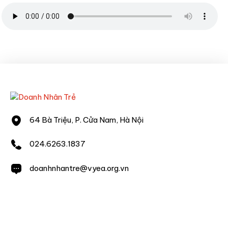
64 Bà Triệu, P. Cửa Nam, Hà Nội
024.6263.1837
doanhnhantre@vyea.org.vn