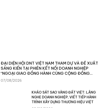
ĐẠI DIỆN HỘI DNT VIỆT NAM THAM DỰ VÀ ĐỀ XUẤT
SÁNG KIẾN TẠI PHIÊN KẾT NỐI DOANH NGHIỆP
“NGOẠI GIAO ĐỒNG HÀNH CÙNG CỘNG ĐỒNG
DOANH NGHIỆP”
07/08/2026
KHẢO SÁT SAO VÀNG ĐẤT VIỆT: LẮNG
NGHE DOANH NGHIỆP, VIẾT TIẾP HÀNH
TRÌNH XÂY DỰNG THƯƠNG HIỆU VIỆT