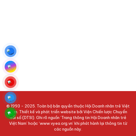
© 1993 - 2025. Toàn bộ bản quyền thuộc Hội Doanh nhân trẻ Việt
Nam. Thiết kế và phát triển website bởi Viện Chiến lược Chuyển
đổi số (DTSI). Ghi rõ nguồn ‘Trang thông tin Hội Doanh nhân trẻ
Việt Nam’ hoặc ‘www.vyea.org.vn’ khi phát hành lại thông tin từ
các nguồn này.