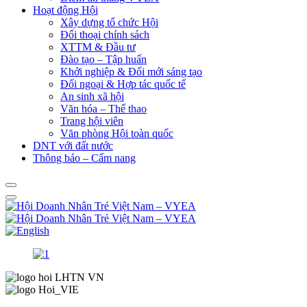
Hoạt động Hội
Xây dựng tổ chức Hội
Đối thoại chính sách
XTTM & Đầu tư
Đào tạo – Tập huấn
Khởi nghiệp & Đổi mới sáng tạo
Đối ngoại & Hợp tác quốc tế
An sinh xã hội
Văn hóa – Thể thao
Trang hội viên
Văn phòng Hội toàn quốc
DNT với đất nước
Thông báo – Cẩm nang