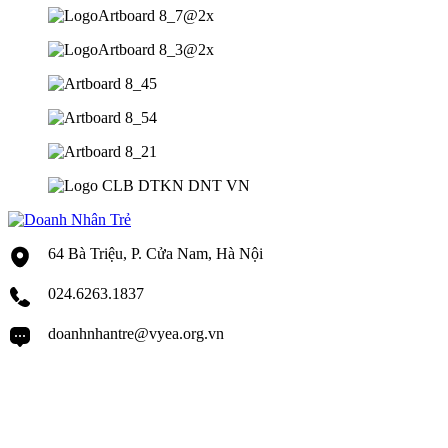
64 Bà Triệu, P. Cửa Nam, Hà Nội
024.6263.1837
doanhnhantre@vyea.org.vn