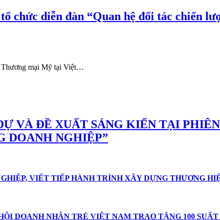
tổ chức diễn đàn “Quan hệ đối tác chiến lư
i Thương mại Mỹ tại Việt…
DỰ VÀ ĐỀ XUẤT SÁNG KIẾN TẠI PHIÊ
G DOANH NGHIỆP”
GHIỆP, VIẾT TIẾP HÀNH TRÌNH XÂY DỰNG THƯƠNG HI
ỘI DOANH NHÂN TRẺ VIỆT NAM TRAO TẶNG 100 SUẤT