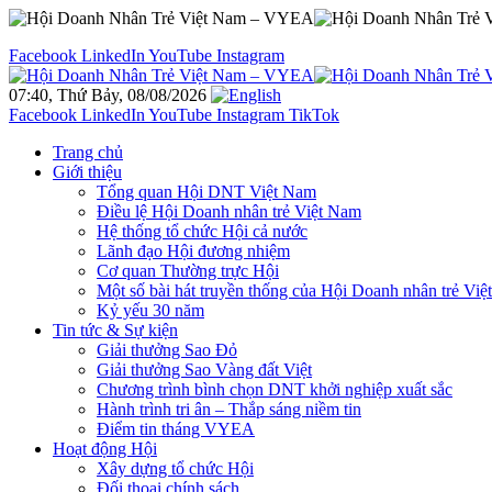
Facebook
LinkedIn
YouTube
Instagram
07:40, Thứ Bảy, 08/08/2026
Facebook
LinkedIn
YouTube
Instagram
TikTok
Trang chủ
Giới thiệu
Tổng quan Hội DNT Việt Nam
Điều lệ Hội Doanh nhân trẻ Việt Nam
Hệ thống tổ chức Hội cả nước
Lãnh đạo Hội đương nhiệm
Cơ quan Thường trực Hội
Một số bài hát truyền thống của Hội Doanh nhân trẻ Vi
Kỷ yếu 30 năm
Tin tức & Sự kiện
Giải thưởng Sao Đỏ
Giải thưởng Sao Vàng đất Việt
Chương trình bình chọn DNT khởi nghiệp xuất sắc
Hành trình tri ân – Thắp sáng niềm tin
Điểm tin tháng VYEA
Hoạt động Hội
Xây dựng tổ chức Hội
Đối thoại chính sách