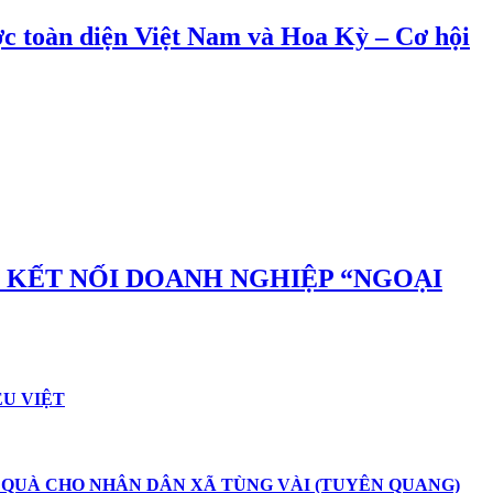
ợc toàn diện Việt Nam và Hoa Kỳ – Cơ hội
N KẾT NỐI DOANH NGHIỆP “NGOẠI
ỆU VIỆT
 QUÀ CHO NHÂN DÂN XÃ TÙNG VÀI (TUYÊN QUANG)