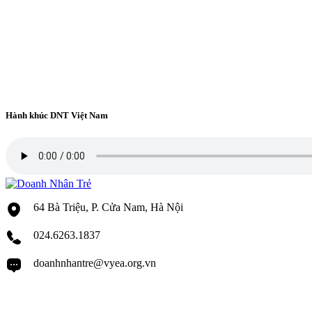
Hành khúc DNT Việt Nam
64 Bà Triệu, P. Cửa Nam, Hà Nội
024.6263.1837
doanhnhantre@vyea.org.vn