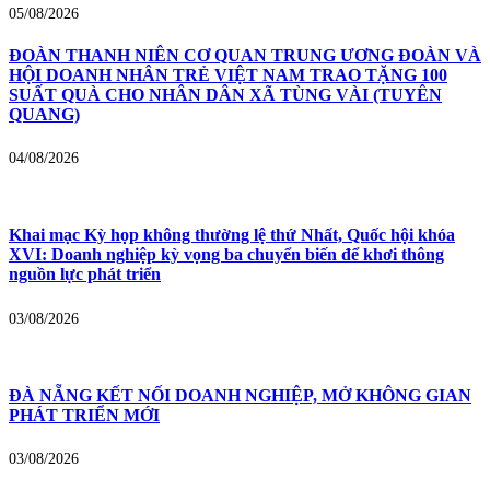
05/08/2026
ĐOÀN THANH NIÊN CƠ QUAN TRUNG ƯƠNG ĐOÀN VÀ
HỘI DOANH NHÂN TRẺ VIỆT NAM TRAO TẶNG 100
SUẤT QUÀ CHO NHÂN DÂN XÃ TÙNG VÀI (TUYÊN
QUANG)
04/08/2026
Khai mạc Kỳ họp không thường lệ thứ Nhất, Quốc hội khóa
XVI: Doanh nghiệp kỳ vọng ba chuyển biến để khơi thông
nguồn lực phát triển
03/08/2026
ĐÀ NẴNG KẾT NỐI DOANH NGHIỆP, MỞ KHÔNG GIAN
PHÁT TRIỂN MỚI
03/08/2026