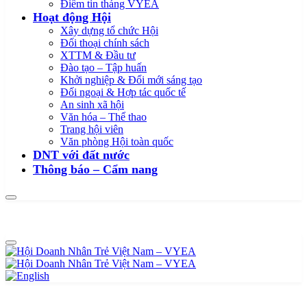
Điểm tin tháng VYEA
Hoạt động Hội
Xây dựng tổ chức Hội
Đối thoại chính sách
XTTM & Đầu tư
Đào tạo – Tập huấn
Khởi nghiệp & Đổi mới sáng tạo
Đối ngoại & Hợp tác quốc tế
An sinh xã hội
Văn hóa – Thể thao
Trang hội viên
Văn phòng Hội toàn quốc
DNT với đất nước
Thông báo – Cẩm nang