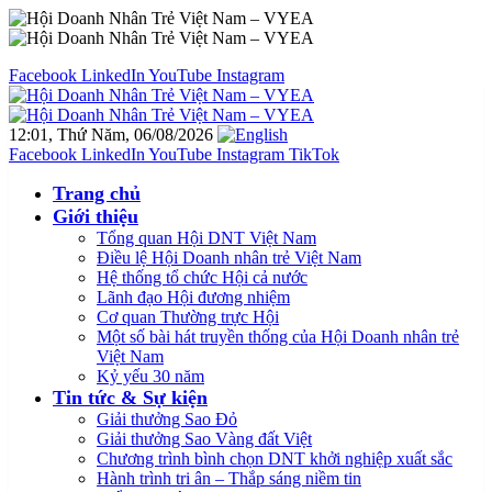
Facebook
LinkedIn
YouTube
Instagram
12:01, Thứ Năm, 06/08/2026
Facebook
LinkedIn
YouTube
Instagram
TikTok
Trang chủ
Giới thiệu
Tổng quan Hội DNT Việt Nam
Điều lệ Hội Doanh nhân trẻ Việt Nam
Hệ thống tổ chức Hội cả nước
Lãnh đạo Hội đương nhiệm
Cơ quan Thường trực Hội
Một số bài hát truyền thống của Hội Doanh nhân trẻ
Việt Nam
Kỷ yếu 30 năm
Tin tức & Sự kiện
Giải thưởng Sao Đỏ
Giải thưởng Sao Vàng đất Việt
Chương trình bình chọn DNT khởi nghiệp xuất sắc
Hành trình tri ân – Thắp sáng niềm tin