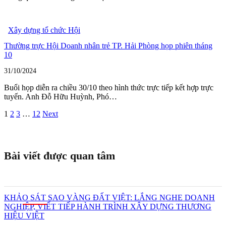
Xây dựng tổ chức Hội
Thường trực Hội Doanh nhân trẻ TP. Hải Phòng họp phiên tháng
10
31/10/2024
Buổi họp diễn ra chiều 30/10 theo hình thức trực tiếp kết hợp trực
tuyến. Anh Đỗ Hữu Huỳnh, Phó…
1
2
3
…
12
Next
Bài viết được quan tâm
KHẢO SÁT SAO VÀNG ĐẤT VIỆT: LẮNG NGHE DOANH
NGHIỆP, VIẾT TIẾP HÀNH TRÌNH XÂY DỰNG THƯƠNG
HIỆU VIỆT