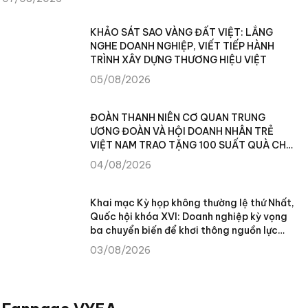
KHẢO SÁT SAO VÀNG ĐẤT VIỆT: LẮNG
NGHE DOANH NGHIỆP, VIẾT TIẾP HÀNH
TRÌNH XÂY DỰNG THƯƠNG HIỆU VIỆT
05/08/2026
ĐOÀN THANH NIÊN CƠ QUAN TRUNG
ƯƠNG ĐOÀN VÀ HỘI DOANH NHÂN TRẺ
VIỆT NAM TRAO TẶNG 100 SUẤT QUÀ CHO
NHÂN DÂN XÃ TÙNG VÀI (TUYÊN QUANG)
04/08/2026
Khai mạc Kỳ họp không thường lệ thứ Nhất,
Quốc hội khóa XVI: Doanh nghiệp kỳ vọng
ba chuyển biến để khơi thông nguồn lực
phát triển
03/08/2026