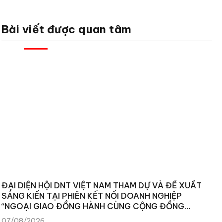
Bài viết được quan tâm
ĐẠI DIỆN HỘI DNT VIỆT NAM THAM DỰ VÀ ĐỀ XUẤT
SÁNG KIẾN TẠI PHIÊN KẾT NỐI DOANH NGHIỆP
“NGOẠI GIAO ĐỒNG HÀNH CÙNG CỘNG ĐỒNG
DOANH NGHIỆP”
07/08/2026