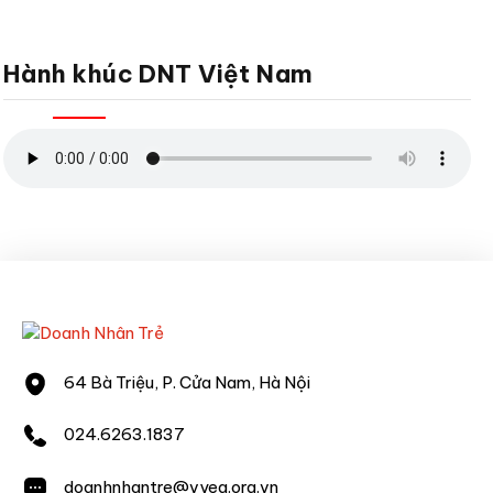
Hành khúc DNT Việt Nam
64 Bà Triệu, P. Cửa Nam, Hà Nội
024.6263.1837
doanhnhantre@vyea.org.vn