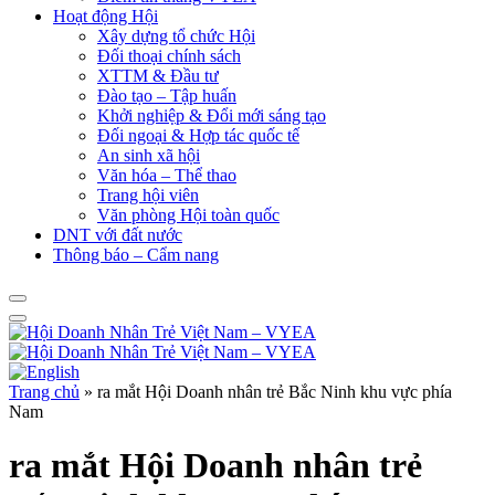
Hoạt động Hội
Xây dựng tổ chức Hội
Đối thoại chính sách
XTTM & Đầu tư
Đào tạo – Tập huấn
Khởi nghiệp & Đổi mới sáng tạo
Đối ngoại & Hợp tác quốc tế
An sinh xã hội
Văn hóa – Thể thao
Trang hội viên
Văn phòng Hội toàn quốc
DNT với đất nước
Thông báo – Cẩm nang
Trang chủ
»
ra mắt Hội Doanh nhân trẻ Bắc Ninh khu vực phía
Nam
ra mắt Hội Doanh nhân trẻ