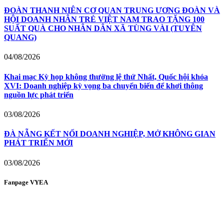
ĐOÀN THANH NIÊN CƠ QUAN TRUNG ƯƠNG ĐOÀN VÀ
HỘI DOANH NHÂN TRẺ VIỆT NAM TRAO TẶNG 100
SUẤT QUÀ CHO NHÂN DÂN XÃ TÙNG VÀI (TUYÊN
QUANG)
04/08/2026
Khai mạc Kỳ họp không thường lệ thứ Nhất, Quốc hội khóa
XVI: Doanh nghiệp kỳ vọng ba chuyển biến để khơi thông
nguồn lực phát triển
03/08/2026
ĐÀ NẴNG KẾT NỐI DOANH NGHIỆP, MỞ KHÔNG GIAN
PHÁT TRIỂN MỚI
03/08/2026
Fanpage VYEA