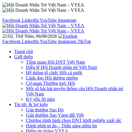
Facebook
LinkedIn
YouTube
Instagram
22:02, Thứ Năm, 06/08/2026
Facebook
LinkedIn
YouTube
Instagram
TikTok
Trang chủ
Giới thiệu
Tổng quan Hội DNT Việt Nam
Điều lệ Hội Doanh nhân trẻ Việt Nam
Hệ thống tổ chức Hội cả nước
Lãnh đạo Hội đương nhiệm
Cơ quan Thường trực Hội
Một số bài hát truyền thống của Hội Doanh nhân trẻ
Việt Nam
Kỷ yếu 30 năm
Tin tức & Sự kiện
Giải thưởng Sao Đỏ
Giải thưởng Sao Vàng đất Việt
Chương trình bình chọn DNT khởi nghiệp xuất sắc
Hành trình tri ân – Thắp sáng niềm tin
Điểm tin tháng VYEA