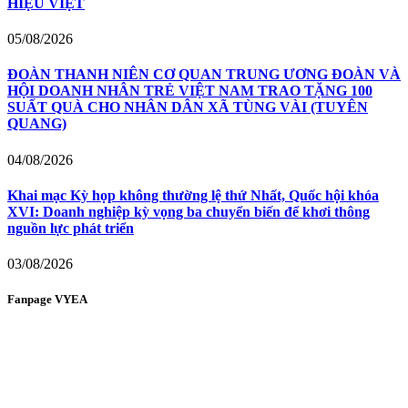
HIỆU VIỆT
05/08/2026
ĐOÀN THANH NIÊN CƠ QUAN TRUNG ƯƠNG ĐOÀN VÀ
HỘI DOANH NHÂN TRẺ VIỆT NAM TRAO TẶNG 100
SUẤT QUÀ CHO NHÂN DÂN XÃ TÙNG VÀI (TUYÊN
QUANG)
04/08/2026
Khai mạc Kỳ họp không thường lệ thứ Nhất, Quốc hội khóa
XVI: Doanh nghiệp kỳ vọng ba chuyển biến để khơi thông
nguồn lực phát triển
03/08/2026
Fanpage VYEA