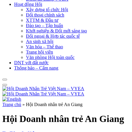
Hoạt động Hội
Xây dựng tổ chức Hội
Đối thoại chính sách
XTTM & Đầu tư
Đào tạo – Tập huấn
Khởi nghiệp & Đổi mới sáng tạo
Đối ngoại & Hợp tác quốc tế
An sinh xã hội
Văn hóa – Thể thao
Trang hội viên
Văn phòng Hội toàn quốc
DNT với đất nước
Thông báo – Cẩm nang
Trang chủ
»
Hội Doanh nhân trẻ An Giang
Hội Doanh nhân trẻ An Giang