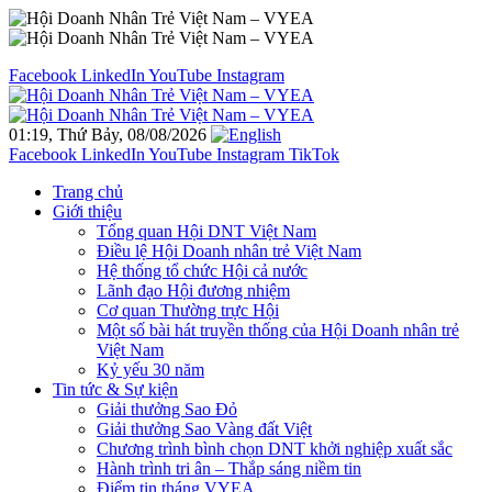
Facebook
LinkedIn
YouTube
Instagram
01:19, Thứ Bảy, 08/08/2026
Facebook
LinkedIn
YouTube
Instagram
TikTok
Trang chủ
Giới thiệu
Tổng quan Hội DNT Việt Nam
Điều lệ Hội Doanh nhân trẻ Việt Nam
Hệ thống tổ chức Hội cả nước
Lãnh đạo Hội đương nhiệm
Cơ quan Thường trực Hội
Một số bài hát truyền thống của Hội Doanh nhân trẻ
Việt Nam
Kỷ yếu 30 năm
Tin tức & Sự kiện
Giải thưởng Sao Đỏ
Giải thưởng Sao Vàng đất Việt
Chương trình bình chọn DNT khởi nghiệp xuất sắc
Hành trình tri ân – Thắp sáng niềm tin
Điểm tin tháng VYEA