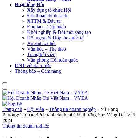
Hoạt động Hội
Xây dựng tổ chức Hội
Đối thoại chính sách
XTTM & Đầu tư
Đào tạo – Tập huấn
Khởi nghiệp & Đổi mới sáng tạo
Đối ngoại & Hợp tác quốc tế
An sinh xã hội
Văn hóa – Thể thao
Trang hội viên
Văn phòng Hội toàn quốc
DNT với đất nước
Thông báo – Cẩm nang
Trang chủ
»
Hội viên
»
Thông tin doanh nghiệp
»
Sứ Long
Phương: Tự hào được vinh danh tại Giải thưởng Sao Vàng Đất Việt
2024
Thông tin doanh nghiệp