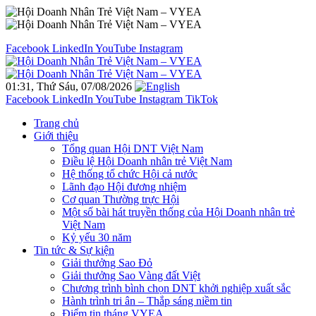
Facebook
LinkedIn
YouTube
Instagram
01:31, Thứ Sáu, 07/08/2026
Facebook
LinkedIn
YouTube
Instagram
TikTok
Trang chủ
Giới thiệu
Tổng quan Hội DNT Việt Nam
Điều lệ Hội Doanh nhân trẻ Việt Nam
Hệ thống tổ chức Hội cả nước
Lãnh đạo Hội đương nhiệm
Cơ quan Thường trực Hội
Một số bài hát truyền thống của Hội Doanh nhân trẻ
Việt Nam
Kỷ yếu 30 năm
Tin tức & Sự kiện
Giải thưởng Sao Đỏ
Giải thưởng Sao Vàng đất Việt
Chương trình bình chọn DNT khởi nghiệp xuất sắc
Hành trình tri ân – Thắp sáng niềm tin
Điểm tin tháng VYEA