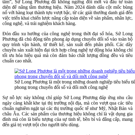
tâm”, Sứ Long Phương đã không ngừng đổi mới và đầu tư toàn
diện để nâng tầm thương hiệu. Năm 2024 đánh dấu cột mốc bùng
nổ với hàng loạt thành tựu vượt bậc, từ các giải thưởng danh giá đến
việc triển khai chiến lược nâng cấp toàn diện về sản phẩm, nhân lực,
công nghệ, và trải nghiệm khách hàng.
Đón đầu xu hướng của công nghệ trong thời đại số hóa, Sứ Long
Phương đã chủ động tiên phong áp dụng chuyển đổi số vào toàn bộ
quy trình vận hành, từ thiết kế, sản xuất đến phân phối. Các dây
chuyền sản xuất hiện đại tích hợp công nghệ tự động hóa không chỉ
tối ưu hóa hiệu quả mà còn đảm bảo chất lượng đồng đều và tiêu
chuẩn cao nhất.
Sứ Long Phương là một trong những doanh nghiệp tiêu biểu ti
phong trong chuyển đổi số và đổi mới công nghệ
Sự nỗ lực này không chỉ giúp Sứ Long Phương đáp ứng nhu cầu
ngày càng khắt khe tại thị trường nội địa, mà còn vượt qua các tiêu
chuẩn nghiêm ngặt tại các thị trường quốc tế như Mỹ, Nhật Bản và
châu Âu. Các sản phẩm của thương hiệu không chỉ là vật dụng gia
đình mà còn là biểu tượng của sự tinh tế, bền bỉ và đẳng cấp, mang
đến giá trị vượt trội cho người tiêu dùng.