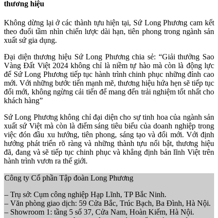
thương hiệu
Không dừng lại ở các thành tựu hiện tại, Sứ Long Phương cam kết
theo đuổi tầm nhìn chiến lược dài hạn, tiên phong trong ngành sản
xuất sứ gia dụng.
Đại diện thương hiệu Sứ Long Phương chia sẻ: “Giải thưởng Sao
Vàng Đất Việt 2024 không chỉ là niềm tự hào mà còn là động lực
để Sứ Long Phương tiếp tục hành trình chinh phục những đỉnh cao
mới. Với những bước tiến mạnh mẽ, thương hiệu hứa hẹn sẽ tiếp tục
đổi mới, không ngừng cải tiến để mang đến trải nghiệm tốt nhất cho
khách hàng”
Sứ Long Phương không chỉ đại diện cho sự tinh hoa của ngành sản
xuất sứ Việt mà còn là điểm sáng tiêu biểu của doanh nghiệp trong
việc đón đầu xu hướng, tiên phong, sáng tạo và đổi mới. Với định
hướng phát triển rõ ràng và những thành tựu nổi bật, thương hiệu
đã, đang và sẽ tiếp tục chinh phục và khẳng định bản lĩnh Việt trên
hành trình vươn ra thế giới.
Công ty Cổ phần Tập đoàn Long Phương
– Trụ sở: Cụm công nghiệp Hạp Lĩnh, TP Bắc Ninh.
– Văn phòng giao dịch: 59 Cửa Bắc, Trúc Bạch, Ba Đình, Hà Nội.
– Showroom 1: tầng 5 số 37, Cửa Nam, Hoàn Kiếm, Hà Nội.