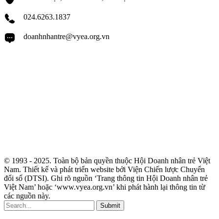
024.6263.1837
doanhnhantre@vyea.org.vn
© 1993 - 2025. Toàn bộ bản quyền thuộc Hội Doanh nhân trẻ Việt
Nam. Thiết kế và phát triển website bởi Viện Chiến lược Chuyển
đổi số (DTSI). Ghi rõ nguồn ‘Trang thông tin Hội Doanh nhân trẻ
Việt Nam’ hoặc ‘www.vyea.org.vn’ khi phát hành lại thông tin từ
các nguồn này.
Submit