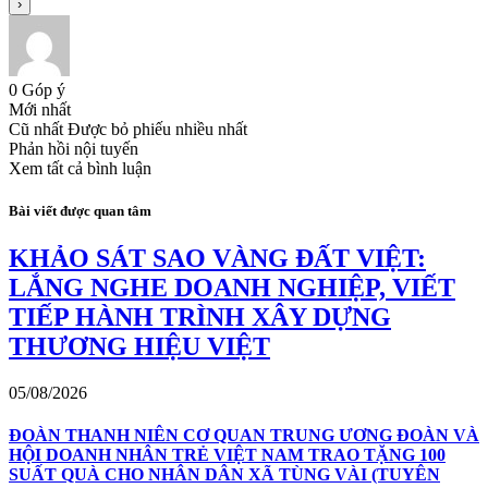
0
Góp ý
Mới nhất
Cũ nhất
Được bỏ phiếu nhiều nhất
Phản hồi nội tuyến
Xem tất cả bình luận
Bài viết được quan tâm
KHẢO SÁT SAO VÀNG ĐẤT VIỆT:
LẮNG NGHE DOANH NGHIỆP, VIẾT
TIẾP HÀNH TRÌNH XÂY DỰNG
THƯƠNG HIỆU VIỆT
05/08/2026
ĐOÀN THANH NIÊN CƠ QUAN TRUNG ƯƠNG ĐOÀN VÀ
HỘI DOANH NHÂN TRẺ VIỆT NAM TRAO TẶNG 100
SUẤT QUÀ CHO NHÂN DÂN XÃ TÙNG VÀI (TUYÊN