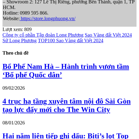
– Showroom 2: 127 Lê Thị Riêng, phường Bến Thành, quận 1, TP
HCM.
Hotline: 0989 595 866.
Website:
https://store.longphuong.vn/
Lượt xem:
809
Công ty cổ phần Tập đoàn Long Phương
Sao Vàng đất Việt 2024
Sứ Long Phương
TOP100 Sao Vàng đất Việt 2024
Theo chủ đề
Bổ Phế Nam Hà – Hành trình vươn tầm
‘Bổ phế Quốc dân’
09/02/2026
4 trục hạ tầng xuyên tâm nội đô Sài Gòn
tạo lực đẩy mới cho The Win City
08/01/2026
Hai năm liên tiếp ghi dấu: Biti’s lọt Top