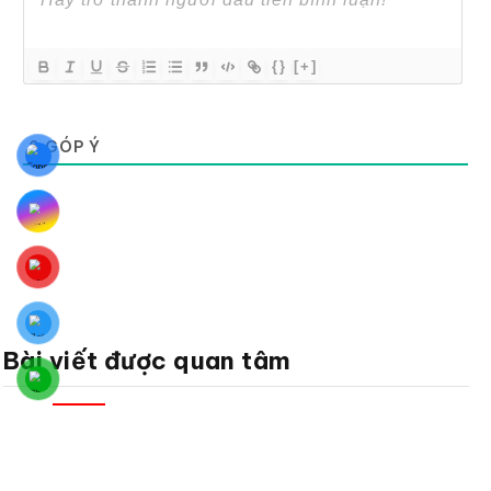
{}
[+]
0
GÓP Ý
Bài viết được quan tâm