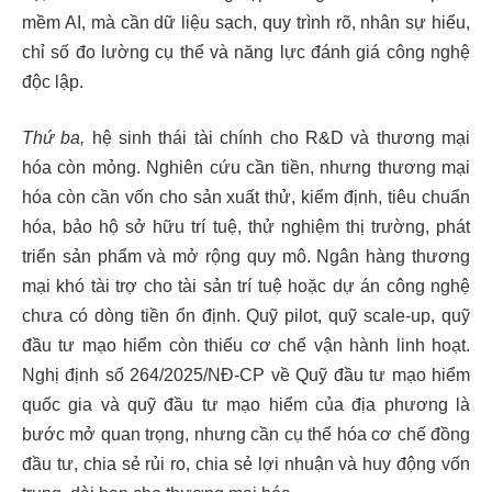
mềm AI, mà cần dữ liệu sạch, quy trình rõ, nhân sự hiểu,
chỉ số đo lường cụ thể và năng lực đánh giá công nghệ
độc lập.
Thứ ba,
hệ sinh thái tài chính cho R&D và thương mại
hóa còn mỏng. Nghiên cứu cần tiền, nhưng thương mại
hóa còn cần vốn cho sản xuất thử, kiểm định, tiêu chuẩn
hóa, bảo hộ sở hữu trí tuệ, thử nghiệm thị trường, phát
triển sản phẩm và mở rộng quy mô. Ngân hàng thương
mại khó tài trợ cho tài sản trí tuệ hoặc dự án công nghệ
chưa có dòng tiền ổn định. Quỹ pilot, quỹ scale-up, quỹ
đầu tư mạo hiểm còn thiếu cơ chế vận hành linh hoạt.
Nghị định số 264/2025/NĐ-CP về Quỹ đầu tư mạo hiểm
quốc gia và quỹ đầu tư mạo hiểm của địa phương là
bước mở quan trọng, nhưng cần cụ thể hóa cơ chế đồng
đầu tư, chia sẻ rủi ro, chia sẻ lợi nhuận và huy động vốn