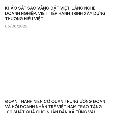
KHẢO SÁT SAO VÀNG ĐẤT VIỆT: LẮNG NGHE
DOANH NGHIỆP, VIẾT TIẾP HÀNH TRÌNH XÂY DỰNG
THƯƠNG HIỆU VIỆT
05/08/2026
ĐOÀN THANH NIÊN CƠ QUAN TRUNG ƯƠNG ĐOÀN
VÀ HỘI DOANH NHÂN TRẺ VIỆT NAM TRAO TẶNG
100 SUẤT QUÀ CHO NHÂN DÂN XÃ TÙNG VÀI