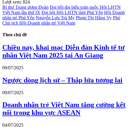
Lượt xem:
824
Bí thư Trung ương Đoàn
Đại hội đại biểu toàn quốc Hội LHTN
Việt Nam lần thứ IX
Đại hội Hội LHTN tỉnh Phú Yên
Hội Doanh
nhân trẻ Phú Yên
Nguyễn Lưu Trà My
Phạm Thị Hằng Vy
Phó
Chủ tịch Hội Doanh nhân trẻ Việt Nam
Theo chủ đề
Chiều nay, khai mạc Diễn đàn Kinh tế tư
nhân Việt Nam 2025 tại An Giang
09/07/2025
Ngược dòng lịch sử – Thắp lửa tương lai
09/07/2025
Doanh nhân trẻ Việt Nam tăng cường kết
nối trong khu vực ASEAN
04/07/2025