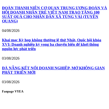
ĐOÀN THANH NIÊN CƠ QUAN TRUNG ƯƠNG ĐOÀN VÀ
HỘI DOANH NHÂN TRẺ VIỆT NAM TRAO TẶNG 100
SUẤT QUÀ CHO NHÂN DÂN XÃ TÙNG VÀI (TUYÊN
QUANG)
04/08/2026
Khai mạc Kỳ họp không thường lệ thứ Nhất, Quốc hội khóa
XVI: Doanh nghiệp kỳ vọng ba chuyển biến để khơi thông
nguồn lực phát triển
03/08/2026
ĐÀ NẴNG KẾT NỐI DOANH NGHIỆP, MỞ KHÔNG GIAN
PHÁT TRIỂN MỚI
03/08/2026
Fanpage VYEA