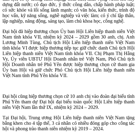
dựng đất nước; có đạo đức, ý thức công dân, chấp hành pháp luật;
có sức khỏe và lối sống lành mạnh; có văn hóa, kiến thức, trình độ
học vấn, kỹ năng sống, nghề nghiệp và việc làm; có ý chí lập thân,
lập nghiệp, năng động, sáng tạo, làm chủ khoa học, công nghệ.
Đại hội đã hiệp thương chọn Ủy ban Hội Liên hiệp thanh niên Việt
Nam tỉnh khóa VII, nhiệm kỳ 2024 – 2029 gồm 30 anh, chị. Anh
Lương Minh Tùng, Chủ tịch Hội Liên hiệp thanh niên Việt Nam
tỉnh khóa VI được hiệp thương tiếp tục giữ chức danh Chủ tịch Hội
Liên hiệp thanh niên Việt Nam tỉnh khóa VII. Chị Phạm Thị Hằng
Vy, Ủy viên UBTƯ Hội Doanh nhân trẻ Việt Nam, Phó Chủ tịch
Hội Doanh nhân trẻ Phú Yên được hiệp thương chọn cử tham gia
Ủy ban Hội và giữ chức Phó Chủ tịch Hội Liên hiệp thanh niên
Việt Nam tỉnh Phú Yên khóa VII.
Đại hội cũng hiệp thương chọn cử 10 anh chị vào đoàn đại biểu tỉnh
Phú Yên tham dự Đại hội đại biểu toàn quốc Hội Liên hiệp thanh
niên Việt Nam lần thứ IX, nhiệm kỳ 2024 – 2029.
Tại Đại hội, Trung ương Hội Liên hiệp thanh niên Việt Nam tặng
bằng khen cho 4 tập thể, 3 cá nhân có nhiều đóng góp cho công tác
hội và phong trào thanh niên nhiệm kỳ 2019 – 2024.