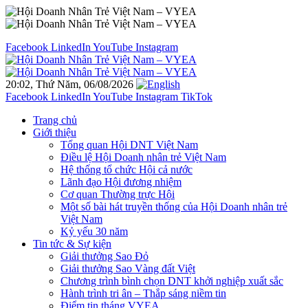
Facebook
LinkedIn
YouTube
Instagram
20:02, Thứ Năm, 06/08/2026
Facebook
LinkedIn
YouTube
Instagram
TikTok
Trang chủ
Giới thiệu
Tổng quan Hội DNT Việt Nam
Điều lệ Hội Doanh nhân trẻ Việt Nam
Hệ thống tổ chức Hội cả nước
Lãnh đạo Hội đương nhiệm
Cơ quan Thường trực Hội
Một số bài hát truyền thống của Hội Doanh nhân trẻ
Việt Nam
Kỷ yếu 30 năm
Tin tức & Sự kiện
Giải thưởng Sao Đỏ
Giải thưởng Sao Vàng đất Việt
Chương trình bình chọn DNT khởi nghiệp xuất sắc
Hành trình tri ân – Thắp sáng niềm tin
Điểm tin tháng VYEA