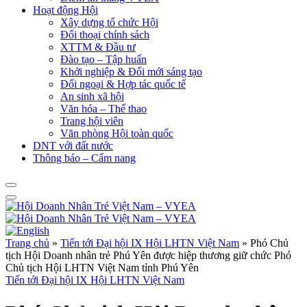
Hoạt động Hội
Xây dựng tổ chức Hội
Đối thoại chính sách
XTTM & Đầu tư
Đào tạo – Tập huấn
Khởi nghiệp & Đổi mới sáng tạo
Đối ngoại & Hợp tác quốc tế
An sinh xã hội
Văn hóa – Thể thao
Trang hội viên
Văn phòng Hội toàn quốc
DNT với đất nước
Thông báo – Cẩm nang
Trang chủ
»
Tiến tới Đại hội IX Hội LHTN Việt Nam
»
Phó Chủ
tịch Hội Doanh nhân trẻ Phú Yên được hiệp thương giữ chức Phó
Chủ tịch Hội LHTN Việt Nam tỉnh Phú Yên
Tiến tới Đại hội IX Hội LHTN Việt Nam