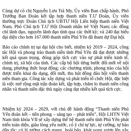
Cùng dự có chị Nguyễn Lưu Trà My, Ủy viên Ban chấp hành, Phó
Trưởng Ban Đoàn kết tập hợp thanh niên T.Ư Đoàn, Ủy viên
thường trực Đoàn Chủ tịch UBTƯ Hội Liên hiệp thanh niên Việt
Nam, Phó Chủ tịch T.Ư Hội Doanh nhân trẻ Việt Nam; các đồng
chí lãnh đạo, nguyên lãnh đạo tỉnh qua các thời kỳ; và 240 đại biểu
đại diện cho hơn 167.000 thanh niên Phú Yên đã tham dự Đại hội.
Báo cáo chính trị tại đại hội cho biết, nhiệm kỳ 2019 – 2024, công
tác Hội và phong trào thanh niên tỉnh Phú Yên đã đạt được những
kết quả quan trọng, đóng góp tích cực vào sự phát triển kinh tế,
chính trị, xã hội của tỉnh. Các cấp bộ hội từng bước đổi mới về nội
dung, phương thức hoạt động; các chương trình, phong trào của hội
được triển khai đa dạng, đổi mới, thu hút đông đảo hội viên thanh
niên tham gia. Công tác xây dựng và phát triển tổ chức Hội, đặc biệt
là việc mở rộng mặt trận đoàn kết, tập hợp, chăm lo thanh niên công
nhân và thanh niên đặc thù ngày càng đạt nhiều kết quả tích cực.
Nhiệm kỳ 2024 – 2029, với chủ đề hành động “Thanh niên Phú
Yên đoàn kết – tiên phong – sáng tạo – phát triển”, Hội LHTN Việt
Nam tỉnh khóa VII sẽ xây dựng thế hệ thanh niên tỉnh Phú Yên phát
triển toàn diện, giàu lòng yêu nước, có ý chí tự lực, tự cường, tự hào
dân tộc; có lý tưởng cách mạng, hoài bão, khát vọng vươn lên xây