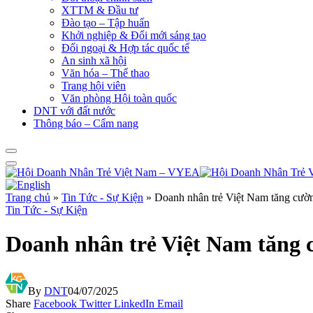
XTTM & Đầu tư
Đào tạo – Tập huấn
Khởi nghiệp & Đổi mới sáng tạo
Đối ngoại & Hợp tác quốc tế
An sinh xã hội
Văn hóa – Thể thao
Trang hội viên
Văn phòng Hội toàn quốc
DNT với đất nước
Thông báo – Cẩm nang
Trang chủ
»
Tin Tức - Sự Kiện
»
Doanh nhân trẻ Việt Nam tăng cườ
Tin Tức - Sự Kiện
Doanh nhân trẻ Việt Nam tăng 
By
DNT
04/07/2025
Share
Facebook
Twitter
LinkedIn
Email