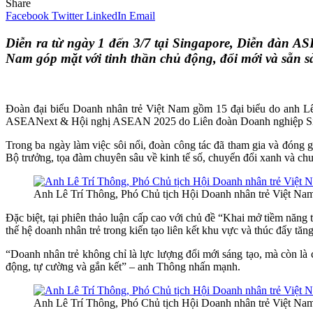
Share
Facebook
Twitter
LinkedIn
Email
Diễn ra từ ngày 1 đến 3/7 tại Singapore, Diễn đàn 
Nam góp mặt với tinh thần chủ động, đổi mới và sẵn s
Đoàn đại biểu Doanh nhân trẻ Việt Nam gồm 15 đại biểu do anh Lê
ASEANext & Hội nghị ASEAN 2025 do Liên đoàn Doanh nghiệp Si
Trong ba ngày làm việc sôi nổi, đoàn công tác đã tham gia và đóng 
Bộ trưởng, tọa đàm chuyên sâu về kinh tế số, chuyển đổi xanh và chuỗ
Anh Lê Trí Thông, Phó Chủ tịch Hội Doanh nhân trẻ Việt Nam p
Đặc biệt, tại phiên thảo luận cấp cao với chủ đề “Khai mở tiềm năn
thế hệ doanh nhân trẻ trong kiến tạo liên kết khu vực và thúc đẩy tă
“Doanh nhân trẻ không chỉ là lực lượng đổi mới sáng tạo, mà còn l
động, tự cường và gắn kết” – anh Thông nhấn mạnh.
Anh Lê Trí Thông, Phó Chủ tịch Hội Doanh nhân trẻ Việt Nam (g