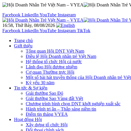
Facebook
LinkedIn
YouTube
Instagram
16:58, Thứ Bảy, 08/08/2026
Facebook
LinkedIn
YouTube
Instagram
TikTok
Trang chủ
Giới thiệu
Tổng quan Hội DNT Việt Nam
Điều lệ Hội Doanh nhân trẻ Việt Nam
Hệ thống tổ chức Hội cả nước
Lãnh đạo Hội đương nhiệm
Cơ quan Thường trực Hội
Một số bài hát truyền thống của Hội Doanh nhân trẻ Vi
Kỷ yếu 30 năm
Tin tức & Sự kiện
Giải thưởng Sao Đỏ
Giải thưởng Sao Vàng đất Việt
Chương trình bình chọn DNT khởi nghiệp xuất sắc
Hành trình tri ân – Thắp sáng niềm tin
Điểm tin tháng VYEA
Hoạt động Hội
Xây dựng tổ chức Hội
Đối thoại chính sách