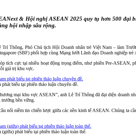
ASEANext & Hội nghị ASEAN 2025 quy tụ hơn 500 đại bi
àng hội nhập sâu rộng.
 Trí Thông, Phó Chủ tịch Hội Doanh nhân trẻ Việt Nam – làm Trưởng 
ngapore (SBF) phối hợp cùng Mạng lưới Lãnh đạo Doanh nghiệp t
góp tích cực tại nhiều hoạt động trọng điểm, như phiên Pre-ASEAN, p
i giá trị khu vực.
hát biểu tại phiên thảo luận chuyên đề.
g thương mại khu vực ASEAN”, anh Lê Trí Thông đã đại diện doanh nhâ
ng trưởng bền vững.
à cầu nối niềm tin chiến lược giữa các nền kinh tế ASEAN. Chúng ta 
iữa) phát biểu tại phiên thảo luận toàn thể.