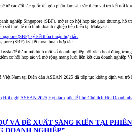
ẽ từ các đối tác quốc tế, góp phần làm sâu sắc thêm vai trò kết nối 
anh nghiệp Singapore (SBF), mở ra cơ hội hợp tác giao thương, hỗ trợ
 sát thực tế mô hình doanh nghiệp tiêu biểu tại Malaysia.
pore (SBF) ký kết thỏa thuận hợp tác.
aysia để thăm mô hình một số doanh nghiệp hội viên hoạt động trong 
iếm cơ hội hợp tác và mở rộng mạng lưới liên kết của doanh nghiệp Vi
 Việt Nam tại Diễn đàn ASEAN 2025 đã tiếp tục khẳng định vai trò là c
m
Hội nghị ASEAN 2025
Hợp tác quốc tế
Phó Chủ tịch Hội Doanh nh
DỰ VÀ ĐỀ XUẤT SÁNG KIẾN TẠI PHIÊ
G DOANH NGHIỆP”