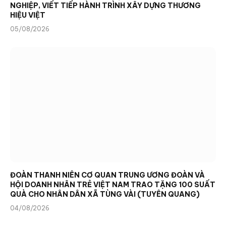
NGHIỆP, VIẾT TIẾP HÀNH TRÌNH XÂY DỰNG THƯƠNG
HIỆU VIỆT
05/08/2026
ĐOÀN THANH NIÊN CƠ QUAN TRUNG ƯƠNG ĐOÀN VÀ
HỘI DOANH NHÂN TRẺ VIỆT NAM TRAO TẶNG 100 SUẤT
QUÀ CHO NHÂN DÂN XÃ TÙNG VÀI (TUYÊN QUANG)
04/08/2026