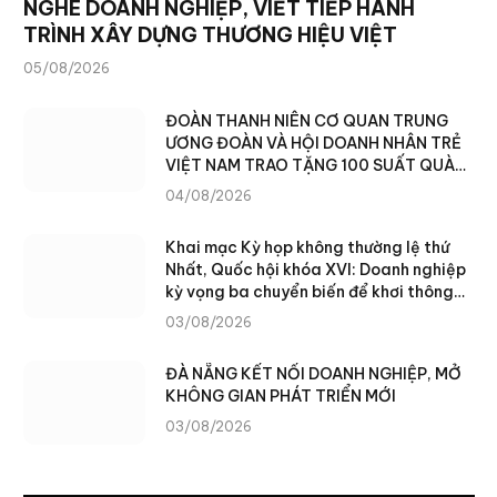
NGHE DOANH NGHIỆP, VIẾT TIẾP HÀNH
TRÌNH XÂY DỰNG THƯƠNG HIỆU VIỆT
05/08/2026
ĐOÀN THANH NIÊN CƠ QUAN TRUNG
ƯƠNG ĐOÀN VÀ HỘI DOANH NHÂN TRẺ
VIỆT NAM TRAO TẶNG 100 SUẤT QUÀ
CHO NHÂN DÂN XÃ TÙNG VÀI (TUYÊN
04/08/2026
QUANG)
Khai mạc Kỳ họp không thường lệ thứ
Nhất, Quốc hội khóa XVI: Doanh nghiệp
kỳ vọng ba chuyển biến để khơi thông
nguồn lực phát triển
03/08/2026
ĐÀ NẴNG KẾT NỐI DOANH NGHIỆP, MỞ
KHÔNG GIAN PHÁT TRIỂN MỚI
03/08/2026