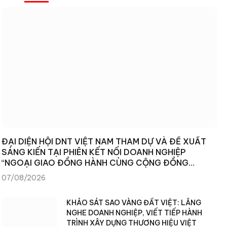
ĐẠI DIỆN HỘI DNT VIỆT NAM THAM DỰ VÀ ĐỀ XUẤT
SÁNG KIẾN TẠI PHIÊN KẾT NỐI DOANH NGHIỆP
“NGOẠI GIAO ĐỒNG HÀNH CÙNG CỘNG ĐỒNG
DOANH NGHIỆP”
07/08/2026
KHẢO SÁT SAO VÀNG ĐẤT VIỆT: LẮNG
NGHE DOANH NGHIỆP, VIẾT TIẾP HÀNH
TRÌNH XÂY DỰNG THƯƠNG HIỆU VIỆT