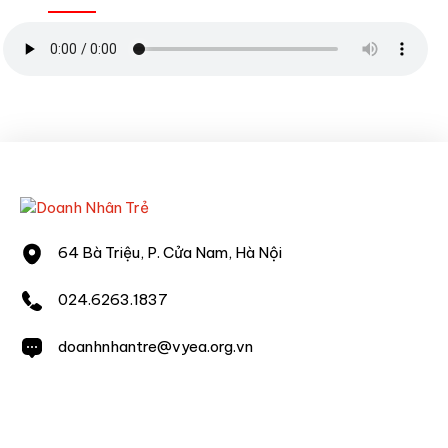
64 Bà Triệu, P. Cửa Nam, Hà Nội
024.6263.1837
doanhnhantre@vyea.org.vn