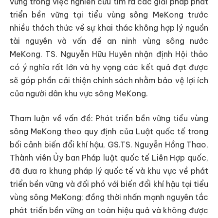
vững trong việc nghiên cứu tìm ra các giải pháp phát
triển bền vững tại tiểu vùng sông MeKong trước
nhiều thách thức về sự khai thác không hợp lý nguồn
tài nguyên và vấn đề an ninh vùng sông nước
MeKong. TS. Nguyễn Hữu Huyên nhận định Hội thảo
có ý nghĩa rất lớn và hy vọng các kết quả đạt được
sẽ góp phần cải thiện chính sách nhằm bảo vệ lợi ích
của người dân khu vực sông MeKong.
Tham luận về vấn đề: Phát triển bền vững tiểu vùng
sông MeKong theo quy định của Luật quốc tế trong
bối cảnh biến đổi khí hậu, GS.TS. Nguyễn Hồng Thao,
Thành viên Ủy ban Pháp luật quốc tế Liên Hợp quốc,
đã đưa ra khung pháp lý quốc tế và khu vực về phát
triển bền vững và đối phó với biến đổi khí hậu tại tiểu
vùng sông MeKong; đồng thời nhấn mạnh nguyên tắc
phát triển bền vững an toàn hiệu quả và không được