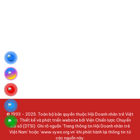
© 1993 - 2025. Toàn bộ bản quyền thuộc Hội Doanh nhân trẻ Việt
Nam. Thiết kế và phát triển website bởi Viện Chiến lược Chuyển
đổi số (DTSI). Ghi rõ nguồn ‘Trang thông tin Hội Doanh nhân trẻ
Việt Nam’ hoặc ‘www.vyea.org.vn’ khi phát hành lại thông tin từ
các nguồn này.