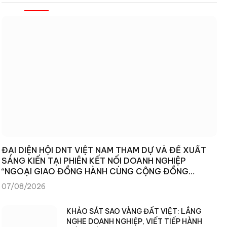
ĐẠI DIỆN HỘI DNT VIỆT NAM THAM DỰ VÀ ĐỀ XUẤT
SÁNG KIẾN TẠI PHIÊN KẾT NỐI DOANH NGHIỆP
“NGOẠI GIAO ĐỒNG HÀNH CÙNG CỘNG ĐỒNG
DOANH NGHIỆP”
07/08/2026
KHẢO SÁT SAO VÀNG ĐẤT VIỆT: LẮNG
NGHE DOANH NGHIỆP, VIẾT TIẾP HÀNH