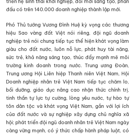
triển hệ sinh thái khởi nghiệp, đổi mới sáng tạo, phấn
đấu có trên 140.000 doanh nghiệp thành lập mới.
Phó Thủ tướng Vương Đình Huệ kỳ vọng các thương
hiệu Sao vàng đất Việt nói riêng, đội ngũ doanh
nghiệp trẻ nói chung tiếp tục thể hiện khát vọng làm
giàu cho đất nước, luôn nỗ lực, phát huy tài năng,
sức trẻ, khả năng sáng tạo, thúc đẩy mạnh mẽ môi
trường kinh doanh trong nước. Trung ương Đoàn,
Trung ương Hội Liên hiệp Thanh niên Việt Nam, Hội
Doanh nghiệp nhân trẻ Việt Nam tiếp tục chăm lo,
bồi dưỡng, giáo dục nâng cao nhận thức chính trị,
tinh thần tự lực tự cường, lòng yêu nước, tự hào tự
tôn dân tộc và khát vọng Việt Nam, gắn với lợi ích
của đất nước và sự nghiệp xây dựng chủ nghĩa xã
hội; phát triển đội ngũ doanh nhân trẻ Việt Nam ngày
càng vững mạnh, có ý thức chấp hành pháp luật, có