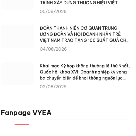
TRÌNH XÂY DỰNG THƯƠNG HIỆU VIỆT
05/08/2026
ĐOÀN THANH NIÊN CƠ QUAN TRUNG
ƯƠNG ĐOÀN VÀ HỘI DOANH NHÂN TRẺ
VIỆT NAM TRAO TẶNG 100 SUẤT QUÀ CHO
NHÂN DÂN XÃ TÙNG VÀI (TUYÊN QUANG)
04/08/2026
Khai mạc Kỳ họp không thường lệ thứ Nhất,
Quốc hội khóa XVI: Doanh nghiệp kỳ vọng
ba chuyển biến để khơi thông nguồn lực
phát triển
03/08/2026
Fanpage VYEA