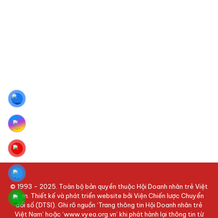
© 1993 - 2025. Toàn bộ bản quyền thuộc Hội Doanh nhân trẻ Việt
Nam. Thiết kế và phát triển website bởi Viện Chiến lược Chuyển
đổi số (DTSI). Ghi rõ nguồn ‘Trang thông tin Hội Doanh nhân trẻ
Việt Nam’ hoặc ‘www.vyea.org.vn’ khi phát hành lại thông tin từ