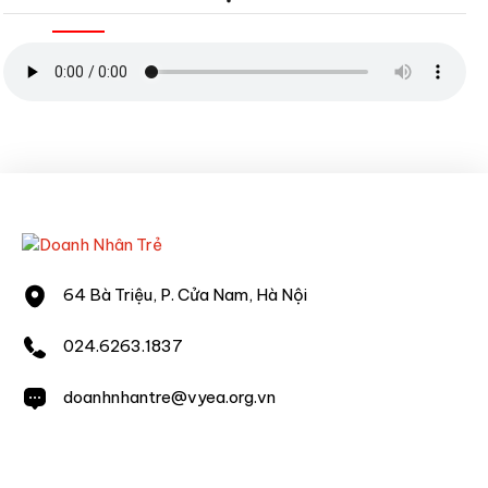
64 Bà Triệu, P. Cửa Nam, Hà Nội
024.6263.1837
doanhnhantre@vyea.org.vn