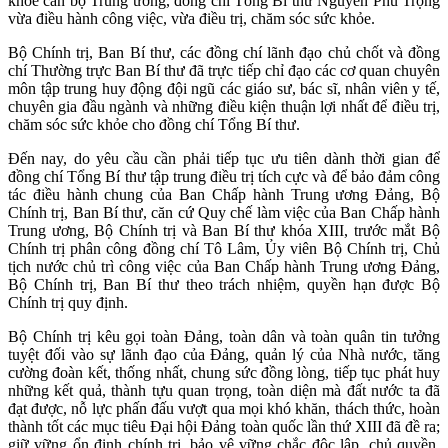
khỏe cán bộ Trung ương, đồng chí Tổng Bí thư Nguyễn Phú Trọng
vừa điều hành công việc, vừa điều trị, chăm sóc sức khỏe.
Bộ Chính trị, Ban Bí thư, các đồng chí lãnh đạo chủ chốt và đồng
chí Thường trực Ban Bí thư đã trực tiếp chỉ đạo các cơ quan chuyên
môn tập trung huy động đội ngũ các giáo sư, bác sĩ, nhân viên y tế,
chuyên gia đầu ngành và những điều kiện thuận lợi nhất để điều trị,
chăm sóc sức khỏe cho đồng chí Tổng Bí thư.
Đến nay, do yêu cầu cần phải tiếp tục ưu tiên dành thời gian để
đồng chí Tổng Bí thư tập trung điều trị tích cực và để bảo đảm công
tác điều hành chung của Ban Chấp hành Trung ương Đảng, Bộ
Chính trị, Ban Bí thư, căn cứ Quy chế làm việc của Ban Chấp hành
Trung ương, Bộ Chính trị và Ban Bí thư khóa XIII, trước mắt Bộ
Chính trị phân công đồng chí Tô Lâm, Ủy viên Bộ Chính trị, Chủ
tịch nước chủ trì công việc của Ban Chấp hành Trung ương Đảng,
Bộ Chính trị, Ban Bí thư theo trách nhiệm, quyền hạn được Bộ
Chính trị quy định.
Bộ Chính trị kêu gọi toàn Đảng, toàn dân và toàn quân tin tưởng
tuyệt đối vào sự lãnh đạo của Đảng, quản lý của Nhà nước, tăng
cường đoàn kết, thống nhất, chung sức đồng lòng, tiếp tục phát huy
những kết quả, thành tựu quan trọng, toàn diện mà đất nước ta đã
đạt được, nỗ lực phấn đấu vượt qua mọi khó khăn, thách thức, hoàn
thành tốt các mục tiêu Đại hội Đảng toàn quốc lần thứ XIII đã đề ra;
giữ vững ổn định chính trị, bảo vệ vững chắc độc lập, chủ quyền,