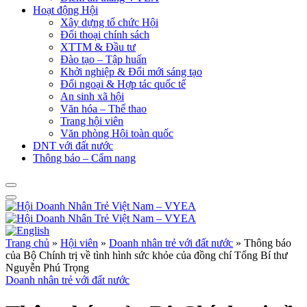
Hoạt động Hội
Xây dựng tổ chức Hội
Đối thoại chính sách
XTTM & Đầu tư
Đào tạo – Tập huấn
Khởi nghiệp & Đổi mới sáng tạo
Đối ngoại & Hợp tác quốc tế
An sinh xã hội
Văn hóa – Thể thao
Trang hội viên
Văn phòng Hội toàn quốc
DNT với đất nước
Thông báo – Cẩm nang
Trang chủ
»
Hội viên
»
Doanh nhân trẻ với đất nước
»
Thông báo
của Bộ Chính trị về tình hình sức khỏe của đồng chí Tổng Bí thư
Nguyễn Phú Trọng
Doanh nhân trẻ với đất nước