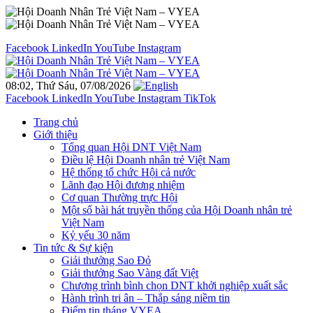
Facebook
LinkedIn
YouTube
Instagram
08:02, Thứ Sáu, 07/08/2026
Facebook
LinkedIn
YouTube
Instagram
TikTok
Trang chủ
Giới thiệu
Tổng quan Hội DNT Việt Nam
Điều lệ Hội Doanh nhân trẻ Việt Nam
Hệ thống tổ chức Hội cả nước
Lãnh đạo Hội đương nhiệm
Cơ quan Thường trực Hội
Một số bài hát truyền thống của Hội Doanh nhân trẻ
Việt Nam
Kỷ yếu 30 năm
Tin tức & Sự kiện
Giải thưởng Sao Đỏ
Giải thưởng Sao Vàng đất Việt
Chương trình bình chọn DNT khởi nghiệp xuất sắc
Hành trình tri ân – Thắp sáng niềm tin
Điểm tin tháng VYEA