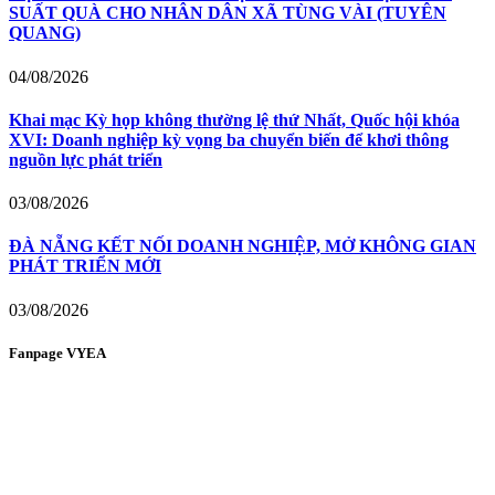
SUẤT QUÀ CHO NHÂN DÂN XÃ TÙNG VÀI (TUYÊN
QUANG)
04/08/2026
Khai mạc Kỳ họp không thường lệ thứ Nhất, Quốc hội khóa
XVI: Doanh nghiệp kỳ vọng ba chuyển biến để khơi thông
nguồn lực phát triển
03/08/2026
ĐÀ NẴNG KẾT NỐI DOANH NGHIỆP, MỞ KHÔNG GIAN
PHÁT TRIỂN MỚI
03/08/2026
Fanpage VYEA