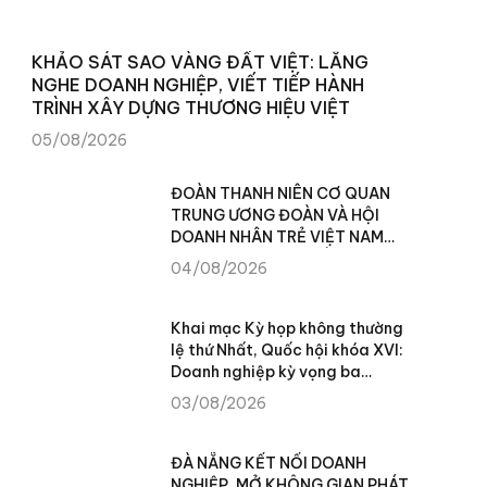
KHẢO SÁT SAO VÀNG ĐẤT VIỆT: LẮNG
NGHE DOANH NGHIỆP, VIẾT TIẾP HÀNH
TRÌNH XÂY DỰNG THƯƠNG HIỆU VIỆT
05/08/2026
ĐOÀN THANH NIÊN CƠ QUAN
TRUNG ƯƠNG ĐOÀN VÀ HỘI
DOANH NHÂN TRẺ VIỆT NAM
TRAO TẶNG 100 SUẤT QUÀ
04/08/2026
CHO NHÂN DÂN XÃ TÙNG VÀI
(TUYÊN QUANG)
Khai mạc Kỳ họp không thường
lệ thứ Nhất, Quốc hội khóa XVI:
Doanh nghiệp kỳ vọng ba
chuyển biến để khơi thông
03/08/2026
nguồn lực phát triển
ĐÀ NẴNG KẾT NỐI DOANH
NGHIỆP, MỞ KHÔNG GIAN PHÁT