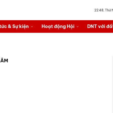
22:48, Thứ
tức & Sự kiện
Hoạt động Hội
DNT với đấ
LÂM