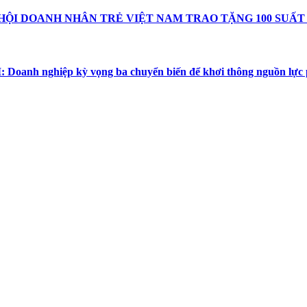
ỘI DOANH NHÂN TRẺ VIỆT NAM TRAO TẶNG 100 SUẤT
 Doanh nghiệp kỳ vọng ba chuyển biến để khơi thông nguồn lực p