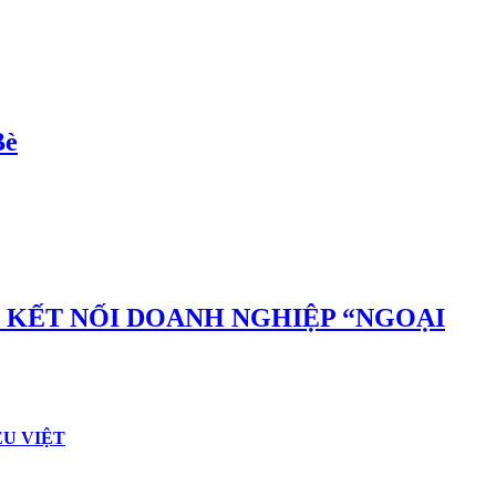
Bè
N KẾT NỐI DOANH NGHIỆP “NGOẠI
ỆU VIỆT