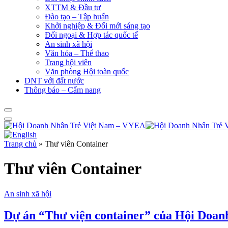
XTTM & Đầu tư
Đào tạo – Tập huấn
Khởi nghiệp & Đổi mới sáng tạo
Đối ngoại & Hợp tác quốc tế
An sinh xã hội
Văn hóa – Thể thao
Trang hội viên
Văn phòng Hội toàn quốc
DNT với đất nước
Thông báo – Cẩm nang
Trang chủ
»
Thư viên Container
Thư viên Container
An sinh xã hội
Dự án “Thư viện container” của Hội Doan