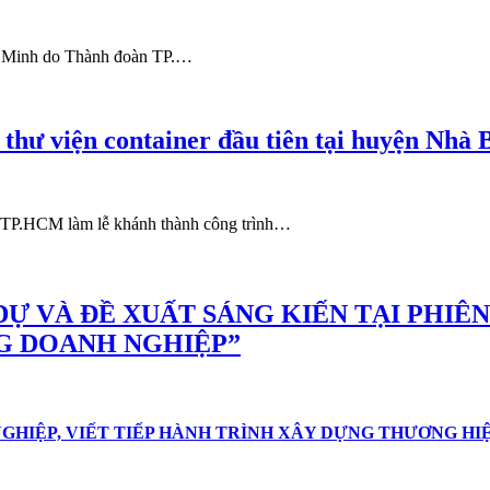
í Minh do Thành đoàn TP.…
hư viện container đầu tiên tại huyện Nhà 
 TP.HCM làm lễ khánh thành công trình…
DỰ VÀ ĐỀ XUẤT SÁNG KIẾN TẠI PHIÊ
G DOANH NGHIỆP”
GHIỆP, VIẾT TIẾP HÀNH TRÌNH XÂY DỰNG THƯƠNG HI