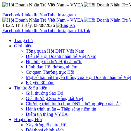
Facebook
LinkedIn
YouTube
Instagram
13:22, Thứ Bảy, 08/08/2026
Facebook
LinkedIn
YouTube
Instagram
TikTok
Trang chủ
Giới thiệu
Tổng quan Hội DNT Việt Nam
Điều lệ Hội Doanh nhân trẻ Việt Nam
Hệ thống tổ chức Hội cả nước
Lãnh đạo Hội đương nhiệm
Cơ quan Thường trực Hội
Một số bài hát truyền thống của Hội Doanh nhân trẻ Vi
Kỷ yếu 30 năm
Tin tức & Sự kiện
Giải thưởng Sao Đỏ
Giải thưởng Sao Vàng đất Việt
Chương trình bình chọn DNT khởi nghiệp xuất sắc
Hành trình tri ân – Thắp sáng niềm tin
Điểm tin tháng VYEA
Hoạt động Hội
Xây dựng tổ chức Hội
Đối thoại chính sách