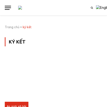
Trang chủ
»
ký kết
KÝ KẾT
An sinh xã hội