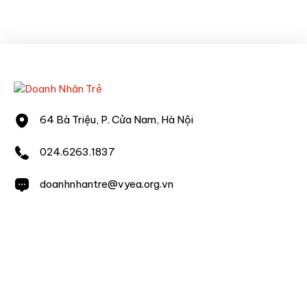
64 Bà Triệu, P. Cửa Nam, Hà Nội
024.6263.1837
doanhnhantre@vyea.org.vn