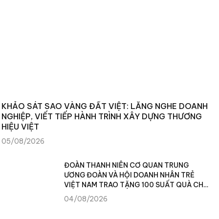
KHẢO SÁT SAO VÀNG ĐẤT VIỆT: LẮNG NGHE DOANH
NGHIỆP, VIẾT TIẾP HÀNH TRÌNH XÂY DỰNG THƯƠNG
HIỆU VIỆT
05/08/2026
ĐOÀN THANH NIÊN CƠ QUAN TRUNG
ƯƠNG ĐOÀN VÀ HỘI DOANH NHÂN TRẺ
VIỆT NAM TRAO TẶNG 100 SUẤT QUÀ CHO
NHÂN DÂN XÃ TÙNG VÀI (TUYÊN QUANG)
04/08/2026