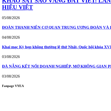
KHẢO SÁT SAO VÀNG ĐẤT VIỆT: LẮ
HIỆU VIỆT
05/08/2026
ĐOÀN THANH NIÊN CƠ QUAN TRUNG ƯƠNG ĐOÀN VÀ H
04/08/2026
Khai mạc Kỳ họp không thường lệ thứ Nhất, Quốc hội khóa XVI:
03/08/2026
ĐÀ NẴNG KẾT NỐI DOANH NGHIỆP, MỞ KHÔNG GIAN P
03/08/2026
Fanpage VYEA