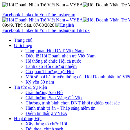
Facebook
LinkedIn
YouTube
Instagram
09:49, Thứ Sáu, 07/08/2026
Facebook
LinkedIn
YouTube
Instagram
TikTok
Trang chủ
Giới thiệu
Tổng quan Hội DNT Việt Nam
Điều lệ Hội Doanh nhân trẻ Việt Nam
Hệ thống tổ chức Hội cả nước
Lãnh đạo Hội đương nhiệm
Cơ quan Thường trực Hội
Một số bài hát truyền thống của Hội Doanh nhân trẻ Vi
Kỷ yếu 30 năm
Tin tức & Sự kiện
Giải thưởng Sao Đỏ
Giải thưởng Sao Vàng đất Việt
Chương trình bình chọn DNT khởi nghiệp xuất sắc
Hành trình tri ân – Thắp sáng niềm tin
Điểm tin tháng VYEA
Hoạt động Hội
Xây dựng tổ chức Hội
Đối thoại chính sách