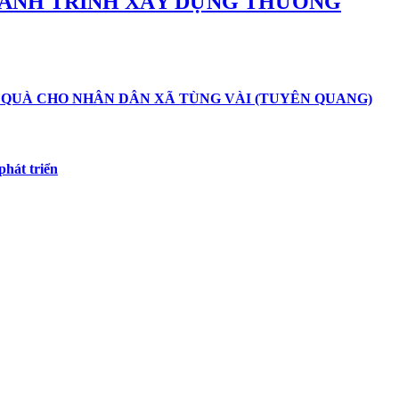
 HÀNH TRÌNH XÂY DỰNG THƯƠNG
 QUÀ CHO NHÂN DÂN XÃ TÙNG VÀI (TUYÊN QUANG)
hát triển