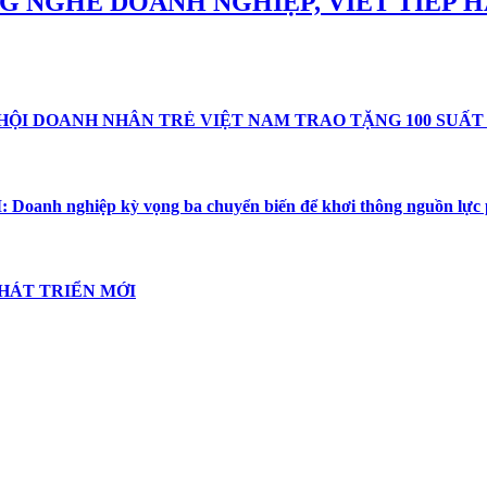
NG NGHE DOANH NGHIỆP, VIẾT TIẾP
ỘI DOANH NHÂN TRẺ VIỆT NAM TRAO TẶNG 100 SUẤT
 Doanh nghiệp kỳ vọng ba chuyển biến để khơi thông nguồn lực p
HÁT TRIỂN MỚI