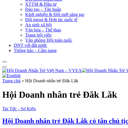
XTTM & Đầu tư
Đào tạo – Tập huấn
Khởi nghiệp & Đổi mới sáng tạo
Đối ngoại & Hợp tác quốc tế
An sinh xã hội
Văn hóa – Thể thao
Trang hội viên
Văn phòng Hội toàn quốc
DNT với đất nước
Thông báo – Cẩm nang
Trang chủ
»
Hội Doanh nhân trẻ Đăk Lăk
Hội Doanh nhân trẻ Đăk Lăk
Tin Tức - Sự Kiện
Hội Doanh nhân trẻ Đắk Lắk có tân chủ tị