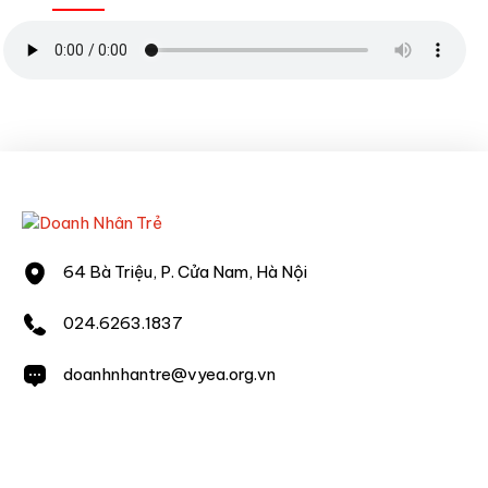
64 Bà Triệu, P. Cửa Nam, Hà Nội
024.6263.1837
doanhnhantre@vyea.org.vn