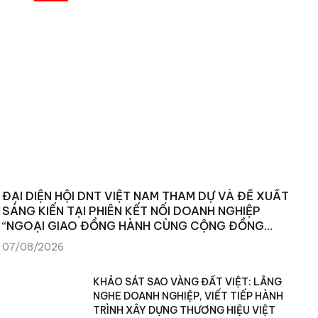
ĐẠI DIỆN HỘI DNT VIỆT NAM THAM DỰ VÀ ĐỀ XUẤT
SÁNG KIẾN TẠI PHIÊN KẾT NỐI DOANH NGHIỆP
“NGOẠI GIAO ĐỒNG HÀNH CÙNG CỘNG ĐỒNG
DOANH NGHIỆP”
07/08/2026
KHẢO SÁT SAO VÀNG ĐẤT VIỆT: LẮNG
NGHE DOANH NGHIỆP, VIẾT TIẾP HÀNH
TRÌNH XÂY DỰNG THƯƠNG HIỆU VIỆT