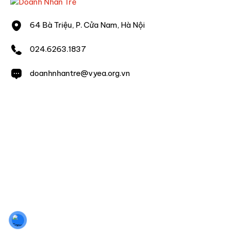
64 Bà Triệu, P. Cửa Nam, Hà Nội
024.6263.1837
doanhnhantre@vyea.org.vn