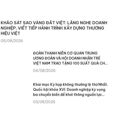
KHẢO SÁT SAO VÀNG ĐẤT VIỆT: LẮNG NGHE DOANH
NGHIỆP, VIẾT TIẾP HÀNH TRÌNH XÂY DỰNG THƯƠNG
HIỆU VIỆT
05/08/2026
ĐOÀN THANH NIÊN CƠ QUAN TRUNG
ƯƠNG ĐOÀN VÀ HỘI DOANH NHÂN TRẺ
VIỆT NAM TRAO TẶNG 100 SUẤT QUÀ CHO
NHÂN DÂN XÃ TÙNG VÀI (TUYÊN QUANG)
04/08/2026
Khai mạc Kỳ họp không thường lệ thứ Nhất,
Quốc hội khóa XVI: Doanh nghiệp kỳ vọng
ba chuyển biến để khơi thông nguồn lực
phát triển
03/08/2026