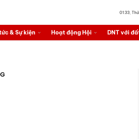
01:33, Th
tức & Sự kiện
Hoạt động Hội
DNT với đấ
NG