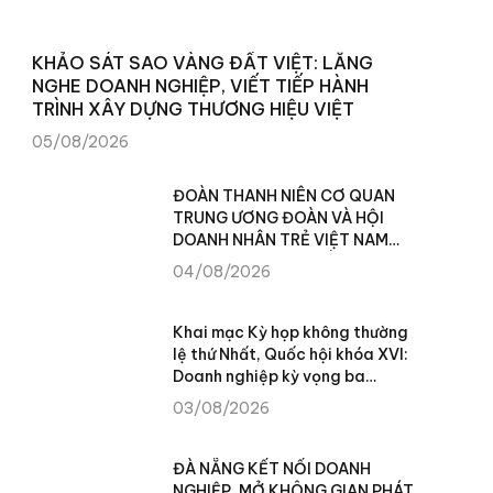
KHẢO SÁT SAO VÀNG ĐẤT VIỆT: LẮNG
NGHE DOANH NGHIỆP, VIẾT TIẾP HÀNH
TRÌNH XÂY DỰNG THƯƠNG HIỆU VIỆT
05/08/2026
ĐOÀN THANH NIÊN CƠ QUAN
TRUNG ƯƠNG ĐOÀN VÀ HỘI
DOANH NHÂN TRẺ VIỆT NAM
TRAO TẶNG 100 SUẤT QUÀ
04/08/2026
CHO NHÂN DÂN XÃ TÙNG VÀI
(TUYÊN QUANG)
Khai mạc Kỳ họp không thường
lệ thứ Nhất, Quốc hội khóa XVI:
Doanh nghiệp kỳ vọng ba
chuyển biến để khơi thông
03/08/2026
nguồn lực phát triển
ĐÀ NẴNG KẾT NỐI DOANH
NGHIỆP, MỞ KHÔNG GIAN PHÁT