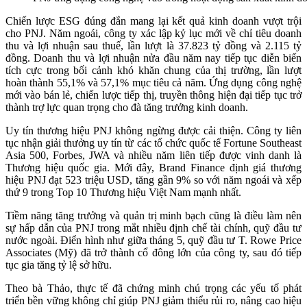
Chiến lược ESG đúng đắn mang lại kết quả kinh doanh vượt trội
cho PNJ. Năm ngoái, công ty xác lập kỷ lục mới về chỉ tiêu doanh
thu và lợi nhuận sau thuế, lần lượt là 37.823 tỷ đồng và 2.115 tỷ
đồng. Doanh thu và lợi nhuận nửa đầu năm nay tiếp tục diễn biến
tích cực trong bối cảnh khó khăn chung của thị trường, lần lượt
hoàn thành 55,1% và 57,1% mục tiêu cả năm. Ứng dụng công nghệ
mới vào bán lẻ, chiến lược tiếp thị, truyền thông hiện đại tiếp tục trở
thành trợ lực quan trọng cho đà tăng trưởng kinh doanh.
Uy tín thương hiệu PNJ không ngừng được cải thiện. Công ty liên
tục nhận giải thưởng uy tín từ các tổ chức quốc tế Fortune Southeast
Asia 500, Forbes, JWA và nhiều năm liên tiếp được vinh danh là
Thương hiệu quốc gia. Mới đây, Brand Finance định giá thương
hiệu PNJ đạt 523 triệu USD, tăng gần 9% so với năm ngoái và xếp
thứ 9 trong Top 10 Thương hiệu Việt Nam mạnh nhất.
Tiềm năng tăng trưởng và quản trị minh bạch cũng là điều làm nên
sự hấp dẫn của PNJ trong mắt nhiều định chế tài chính, quỹ đầu tư
nước ngoài. Điển hình như giữa tháng 5, quỹ đầu tư T. Rowe Price
Associates (Mỹ) đã trở thành cổ đông lớn của công ty, sau đó tiếp
tục gia tăng tỷ lệ sở hữu.
Theo bà Thảo, thực tế đã chứng minh chú trọng các yếu tố phát
triển bền vững không chỉ giúp PNJ giảm thiểu rủi ro, nâng cao hiệu