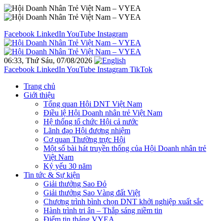
Facebook
LinkedIn
YouTube
Instagram
06:33, Thứ Sáu, 07/08/2026
Facebook
LinkedIn
YouTube
Instagram
TikTok
Trang chủ
Giới thiệu
Tổng quan Hội DNT Việt Nam
Điều lệ Hội Doanh nhân trẻ Việt Nam
Hệ thống tổ chức Hội cả nước
Lãnh đạo Hội đương nhiệm
Cơ quan Thường trực Hội
Một số bài hát truyền thống của Hội Doanh nhân trẻ
Việt Nam
Kỷ yếu 30 năm
Tin tức & Sự kiện
Giải thưởng Sao Đỏ
Giải thưởng Sao Vàng đất Việt
Chương trình bình chọn DNT khởi nghiệp xuất sắc
Hành trình tri ân – Thắp sáng niềm tin
Điểm tin tháng VYEA