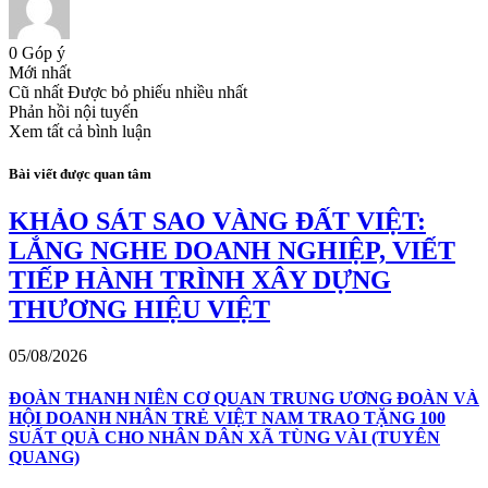
0
Góp ý
Mới nhất
Cũ nhất
Được bỏ phiếu nhiều nhất
Phản hồi nội tuyến
Xem tất cả bình luận
Bài viết được quan tâm
KHẢO SÁT SAO VÀNG ĐẤT VIỆT:
LẮNG NGHE DOANH NGHIỆP, VIẾT
TIẾP HÀNH TRÌNH XÂY DỰNG
THƯƠNG HIỆU VIỆT
05/08/2026
ĐOÀN THANH NIÊN CƠ QUAN TRUNG ƯƠNG ĐOÀN VÀ
HỘI DOANH NHÂN TRẺ VIỆT NAM TRAO TẶNG 100
SUẤT QUÀ CHO NHÂN DÂN XÃ TÙNG VÀI (TUYÊN
QUANG)