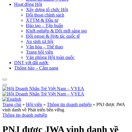
Hoạt động Hội
Xây dựng tổ chức Hội
Đối thoại chính sách
XTTM & Đầu tư
Đào tạo – Tập huấn
Khởi nghiệp & Đổi mới sáng tạo
Đối ngoại & Hợp tác quốc tế
An sinh xã hội
Văn hóa – Thể thao
Trang hội viên
Văn phòng Hội toàn quốc
DNT với đất nước
Thông báo – Cẩm nang
Trang chủ
»
Hội viên
»
Thông tin doanh nghiệp
»
PNJ được JWA
vinh danh về Phát triển bền vững
Thông tin doanh nghiệp
PNJ được JWA vinh danh về