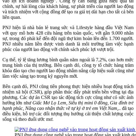
vào lợi ích doanh nghiệp”. Công ty cân bằng giữa hiệu quả tài
chính, sự hài lòng của khách hàng, sự phát triển của người lao động
và trách nhiệm với cộng đồng để tạo ra giá trị dài hạn cho tất cả bên
liên quan.
PNJ hiện là nhà bán lẻ trang sức và Lifestyle hàng đầu Việt Nam
với quy mô hơn 428 cửa hàng trên toàn quốc, với gần 9.000 nhân
sự, trong đó phải kể đến đội ngũ thợ kim hoàn lên đến 1.700 người.
PNJ nhiều năm liền được vinh danh là môi trường làm việc hạnh
phúc của người lao động với chính sách phúc lợi vượt trội.
Cụ thể, tỷ lệ tăng lương bình quân năm ngoái là 7,2%, cao hơn mức
trung bình của thị trường. Bên cạnh đó, công ty tổ chức hàng trăm
khóa đào tạo cho người lao động nhằm nâng cấp hiệu suất cũng như
làm việc sáng tạo trong kỷ nguyên mới.
Bên cạnh đó, PNJ cũng tiên phong thực hiện nhiều hoạt động trách
nhiệm xã hội (CSR), góp phần thúc đẩy phát triển bền vững tại địa
phương. Các dự án CSR tạo tác động tích cực cũng như có sức ảnh
hưởng lớn như
Giấc Mơ Lọ Lem, Siêu thị mini 0 đồng, Gia đình trẻ
hạnh phúc, Nâng cao nhận thức về tự kỷ ở trẻ em Việt Nam,..
đã tạo
điều kiện, hỗ trợ các đối tượng thụ hưởng cải thiện chất lượng cuộc
sống và theo đuổi ước mơ.
PNJ ứng dụng công nghệ vào trong hoạt động sản xuất kinh d