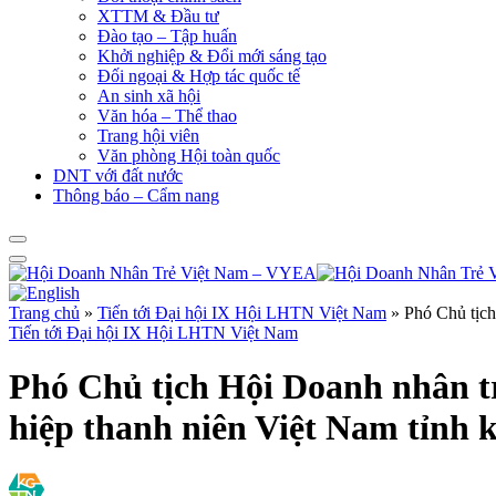
XTTM & Đầu tư
Đào tạo – Tập huấn
Khởi nghiệp & Đổi mới sáng tạo
Đối ngoại & Hợp tác quốc tế
An sinh xã hội
Văn hóa – Thể thao
Trang hội viên
Văn phòng Hội toàn quốc
DNT với đất nước
Thông báo – Cẩm nang
Trang chủ
»
Tiến tới Đại hội IX Hội LHTN Việt Nam
»
Phó Chủ tịch
Tiến tới Đại hội IX Hội LHTN Việt Nam
Phó Chủ tịch Hội Doanh nhân t
hiệp thanh niên Việt Nam tỉnh 