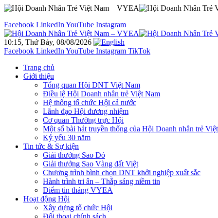
Facebook
LinkedIn
YouTube
Instagram
10:15, Thứ Bảy, 08/08/2026
Facebook
LinkedIn
YouTube
Instagram
TikTok
Trang chủ
Giới thiệu
Tổng quan Hội DNT Việt Nam
Điều lệ Hội Doanh nhân trẻ Việt Nam
Hệ thống tổ chức Hội cả nước
Lãnh đạo Hội đương nhiệm
Cơ quan Thường trực Hội
Một số bài hát truyền thống của Hội Doanh nhân trẻ Vi
Kỷ yếu 30 năm
Tin tức & Sự kiện
Giải thưởng Sao Đỏ
Giải thưởng Sao Vàng đất Việt
Chương trình bình chọn DNT khởi nghiệp xuất sắc
Hành trình tri ân – Thắp sáng niềm tin
Điểm tin tháng VYEA
Hoạt động Hội
Xây dựng tổ chức Hội
Đối thoại chính sách