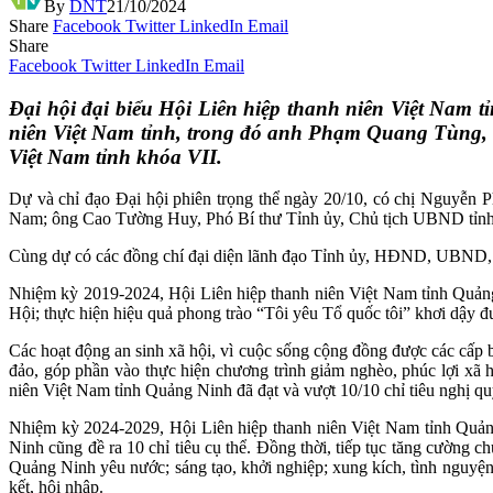
By
DNT
21/10/2024
Share
Facebook
Twitter
LinkedIn
Email
Share
Facebook
Twitter
LinkedIn
Email
Đại hội đại biểu Hội Liên hiệp thanh niên Việt Nam 
niên Việt Nam tỉnh, trong đó anh Phạm Quang Tùng, 
Việt Nam tỉnh khóa VII.
Dự và chỉ đạo Đại hội phiên trọng thể ngày 20/10, có chị Nguyễn
Nam; ông Cao Tường Huy, Phó Bí thư Tỉnh ủy, Chủ tịch UBND tỉnh
Cùng dự có các đồng chí đại diện lãnh đạo Tỉnh ủy, HĐND, UBND, các
Nhiệm kỳ 2019-2024, Hội Liên hiệp thanh niên Việt Nam tỉnh Quảng N
Hội; thực hiện hiệu quả phong trào “Tôi yêu Tổ quốc tôi” khơi dậy 
Các hoạt động an sinh xã hội, vì cuộc sống cộng đồng được các cấp b
đảo, góp phần vào thực hiện chương trình giảm nghèo, phúc lợi xã 
niên Việt Nam tỉnh Quảng Ninh đã đạt và vượt 10/10 chỉ tiêu nghị quy
Nhiệm kỳ 2024-2029, Hội Liên hiệp thanh niên Việt Nam tỉnh Quảng
Ninh cũng đề ra 10 chỉ tiêu cụ thể. Đồng thời, tiếp tục tăng cường ch
Quảng Ninh yêu nước; sáng tạo, khởi nghiệp; xung kích, tình nguyện
kết, hội nhập.