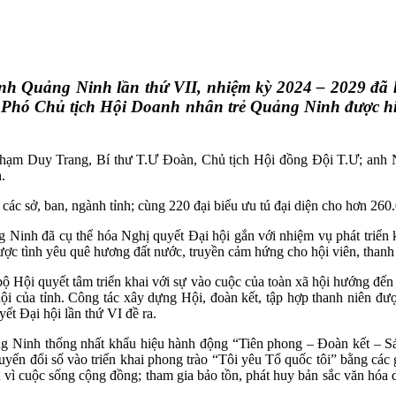
tỉnh Quảng Ninh lần thứ VII, nhiệm kỳ 2024 – 2029 đã 
Phó Chủ tịch Hội Doanh nhân trẻ Quảng Ninh được hi
 Phạm Duy Trang, Bí thư T.Ư Đoàn, Chủ tịch Hội đồng Đội T.Ư; anh 
.
 sở, ban, ngành tỉnh; cùng 220 đại biểu ưu tú đại diện cho hơn 260.
inh đã cụ thể hóa Nghị quyết Đại hội gắn với nhiệm vụ phát triển kinh
được tình yêu quê hương đất nước, truyền cảm hứng cho hội viên, than
ộ Hội quyết tâm triển khai với sự vào cuộc của toàn xã hội hướng đến c
hội của tỉnh. Công tác xây dựng Hội, đoàn kết, tập hợp thanh niên đư
ết Đại hội lần thứ VI đề ra.
 Ninh thống nhất khẩu hiệu hành động “Tiên phong – Đoàn kết – Sán
uyển đổi số vào triển khai phong trào “Tôi yêu Tổ quốc tôi” bằng các g
 vì cuộc sống cộng đồng; tham gia bảo tồn, phát huy bản sắc văn hóa d