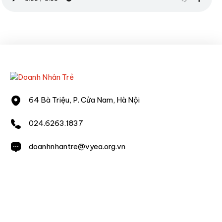
64 Bà Triệu, P. Cửa Nam, Hà Nội
024.6263.1837
doanhnhantre@vyea.org.vn