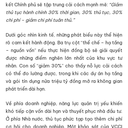
kết Chính phủ sẽ tập trung cải cách mạnh mẽ:
“Giảm
thủ tục hành chính 30% thời gian, 30% thủ tục, 30%
chi phí – giảm chi phí tuân thủ.”
Dưới góc nhìn kinh tế, những phát biểu này thể hiện
rõ cam kết hành động. Ba trụ cột “thể chế – hạ tầng
– nguồn vốn” nếu thực hiện đồng bộ sẽ giải quyết
được những điểm nghẽn lớn nhất của khu vực tư
nhân. Con số “giảm 30%” cho thấy nỗ lực cải cách
có thể đo lường được, trong khi các dự án hạ tầng
và gói tín dụng nửa triệu tỷ đồng mở ra không gian
phát triển dài hạn.
Về phía doanh nghiệp, năng lực quản trị yếu khiến
khó tiếp cận vốn dài hạn và thuyết phục nhà đầu tư.
Ở phía Nhà nước, thủ tục phức tạp tạo thêm chi phí
cơ hội cho doanh nghiệp. Một khảo sát của VCCI