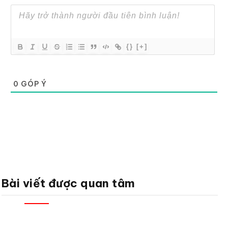
{}
[+]
0
GÓP Ý
Bài viết được quan tâm