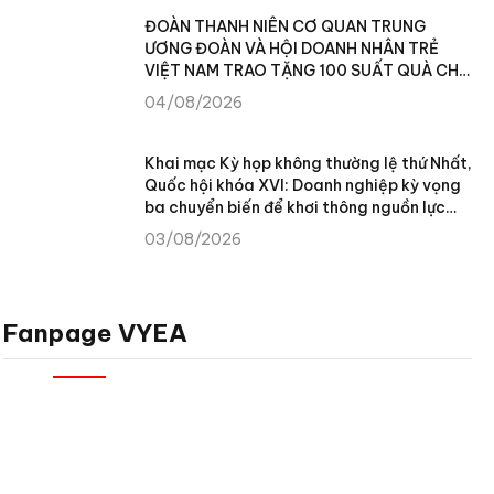
ĐOÀN THANH NIÊN CƠ QUAN TRUNG
ƯƠNG ĐOÀN VÀ HỘI DOANH NHÂN TRẺ
VIỆT NAM TRAO TẶNG 100 SUẤT QUÀ CHO
NHÂN DÂN XÃ TÙNG VÀI (TUYÊN QUANG)
04/08/2026
Khai mạc Kỳ họp không thường lệ thứ Nhất,
Quốc hội khóa XVI: Doanh nghiệp kỳ vọng
ba chuyển biến để khơi thông nguồn lực
phát triển
03/08/2026
Fanpage VYEA