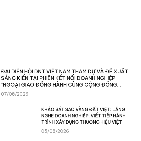
ĐẠI DIỆN HỘI DNT VIỆT NAM THAM DỰ VÀ ĐỀ XUẤT
SÁNG KIẾN TẠI PHIÊN KẾT NỐI DOANH NGHIỆP
“NGOẠI GIAO ĐỒNG HÀNH CÙNG CỘNG ĐỒNG
DOANH NGHIỆP”
07/08/2026
KHẢO SÁT SAO VÀNG ĐẤT VIỆT: LẮNG
NGHE DOANH NGHIỆP, VIẾT TIẾP HÀNH
TRÌNH XÂY DỰNG THƯƠNG HIỆU VIỆT
05/08/2026