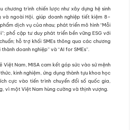
ều chương trình chiến lược như xây dựng hệ sinh
g và ngoài Hội, giúp doanh nghiệp tiết kiệm 8–
 phẩm dịch vụ của nhau; phát triển mô hình “Mỗi
i”; phổ cập tư duy phát triển bền vững ESG với
chuẩn; hỗ trợ khối SMEs thông qua các chương
 thành doanh nghiệp” và “AI for SMEs”.
trẻ Việt Nam, MISA cam kết góp sức vào sứ mệnh
n thức, kinh nghiệm, ứng dụng thành tựu khoa học
ch cực vào tiến trình chuyển đổi số quốc gia,
ững, vì một Việt Nam hùng cường và thịnh vượng.