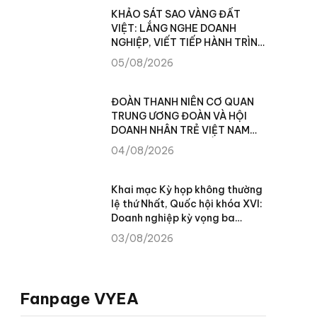
KHẢO SÁT SAO VÀNG ĐẤT
VIỆT: LẮNG NGHE DOANH
NGHIỆP, VIẾT TIẾP HÀNH TRÌNH
XÂY DỰNG THƯƠNG HIỆU VIỆT
05/08/2026
ĐOÀN THANH NIÊN CƠ QUAN
TRUNG ƯƠNG ĐOÀN VÀ HỘI
DOANH NHÂN TRẺ VIỆT NAM
TRAO TẶNG 100 SUẤT QUÀ
04/08/2026
CHO NHÂN DÂN XÃ TÙNG VÀI
(TUYÊN QUANG)
Khai mạc Kỳ họp không thường
lệ thứ Nhất, Quốc hội khóa XVI:
Doanh nghiệp kỳ vọng ba
chuyển biến để khơi thông
03/08/2026
nguồn lực phát triển
Fanpage VYEA