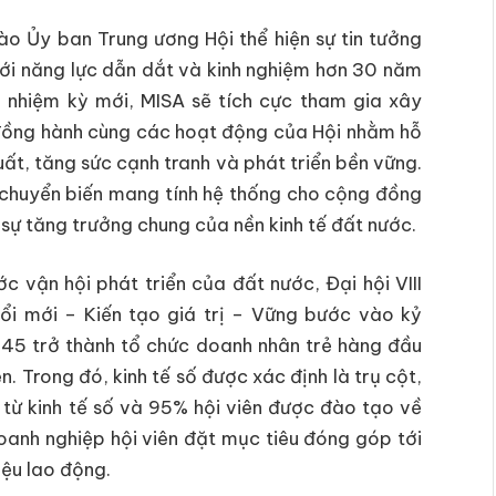
o Ủy ban Trung ương Hội thể hiện sự tin tưởng
i năng lực dẫn dắt và kinh nghiệm hơn 30 năm
g nhiệm kỳ mới, MISA sẽ tích cực tham gia xây
 đồng hành cùng các hoạt động của Hội nhằm hỗ
ất, tăng sức cạnh tranh và phát triển bền vững.
 chuyển biến mang tính hệ thống cho cộng đồng
sự tăng trưởng chung của nền kinh tế đất nước.
vận hội phát triển của đất nước, Đại hội VIII
đổi mới – Kiến tạo giá trị – Vững bước vào kỷ
045 trở thành tổ chức doanh nhân trẻ hàng đầu
 Trong đó, kinh tế số được xác định là trụ cột,
 từ kinh tế số và 95% hội viên được đào tạo về
oanh nghiệp hội viên đặt mục tiêu đóng góp tới
iệu lao động.