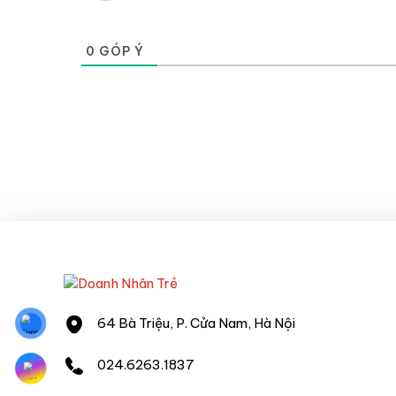
0
GÓP Ý
64 Bà Triệu, P. Cửa Nam, Hà Nội
024.6263.1837