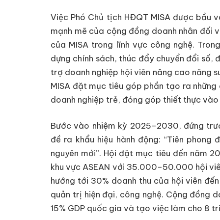
Việc Phó Chủ tịch HĐQT MISA được bầu và
mạnh mẽ của cộng đồng doanh nhân đối vớ
của MISA trong lĩnh vực công nghệ. Tron
dựng chính sách, thúc đẩy chuyển đổi số,
trợ doanh nghiệp hội viên nâng cao năng su
MISA đặt mục tiêu góp phần tạo ra những
doanh nghiệp trẻ, đóng góp thiết thực vào 
Bước vào nhiệm kỳ 2025–2030, đứng trước 
đề ra khẩu hiệu hành động: “Tiên phong 
nguyên mới”. Hội đặt mục tiêu đến năm 2
khu vực ASEAN với 35.000–50.000 hội viên.
hướng tới 30% doanh thu của hội viên đến
quản trị hiện đại, công nghệ. Cộng đồng d
15% GDP quốc gia và tạo việc làm cho 8 tr