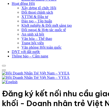
Hoạt động Hội
Xây dựng tổ chức Hội
Đối thoại chính sách
XTTM & Đầu tư
Đào tạo – Tập huấn
Khởi nghiệp & Đổi mới sáng tạo
Đối ngoại & Hợp tác quốc tế
An sinh xã hội
Văn hóa – Thể thao
Trang hội viên
Văn phòng Hội toàn quốc
DNT với đất nước
Thông báo – Cẩm nang