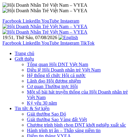
Facebook
LinkedIn
YouTube
Instagram
19:51, Thứ Sáu, 07/08/2026
Facebook
LinkedIn
YouTube
Instagram
TikTok
Trang chủ
Giới thiệu
Tổng quan Hội DNT Việt Nam
Điều lệ Hội Doanh nhân trẻ Việt Nam
Hệ thống tổ chức Hội cả nước
Lãnh đạo Hội đương nhiệm
Cơ quan Thường trực Hội
Một số bài hát truyền thống của Hội Doanh nhân trẻ
Việt Nam
Kỷ yếu 30 năm
Tin tức & Sự kiện
Giải thưởng Sao Đỏ
Giải thưởng Sao Vàng đất Việt
Chương trình bình chọn DNT khởi nghiệp xuất sắc
Hành trình tri ân – Thắp sáng niềm tin
Điểm tin tháng VYEA