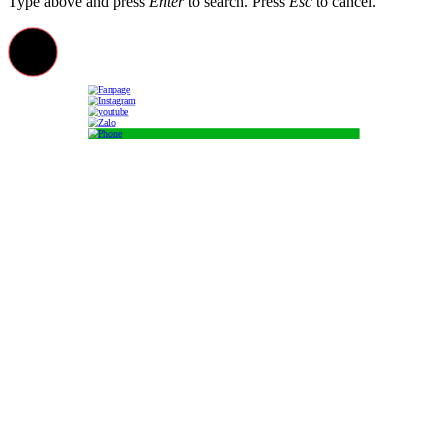
Type above and press
Enter
to search. Press
Esc
to cancel.