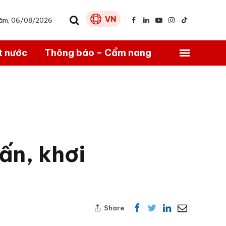
Năm, 06/08/2026
Facebook
LinkedIn
YouTube
Instagram
TikTok
t nước
Thông báo – Cẩm nang
ấn, khơi
Share