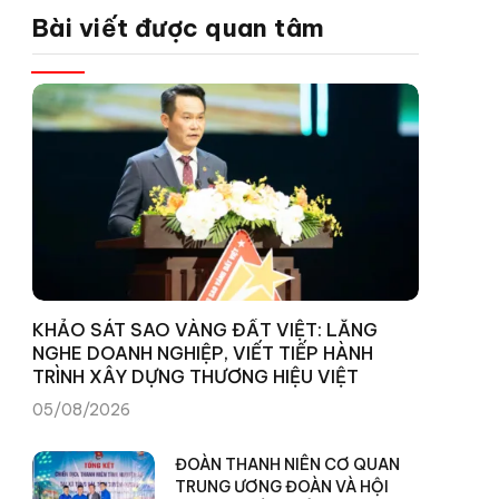
Bài viết được quan tâm
KHẢO SÁT SAO VÀNG ĐẤT VIỆT: LẮNG
NGHE DOANH NGHIỆP, VIẾT TIẾP HÀNH
TRÌNH XÂY DỰNG THƯƠNG HIỆU VIỆT
05/08/2026
ĐOÀN THANH NIÊN CƠ QUAN
TRUNG ƯƠNG ĐOÀN VÀ HỘI