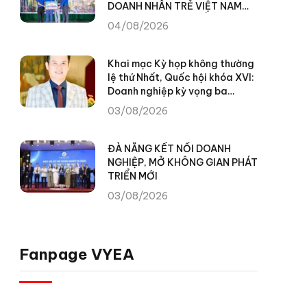
DOANH NHÂN TRẺ VIỆT NAM
TRAO TẶNG 100 SUẤT QUÀ
04/08/2026
CHO NHÂN DÂN XÃ TÙNG VÀI
(TUYÊN QUANG)
Khai mạc Kỳ họp không thường
lệ thứ Nhất, Quốc hội khóa XVI:
Doanh nghiệp kỳ vọng ba
chuyển biến để khơi thông
03/08/2026
nguồn lực phát triển
ĐÀ NẴNG KẾT NỐI DOANH
NGHIỆP, MỞ KHÔNG GIAN PHÁT
TRIỂN MỚI
03/08/2026
Fanpage VYEA