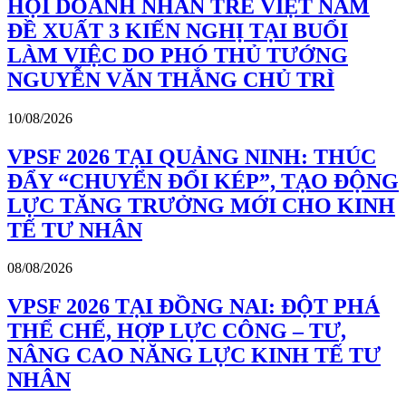
HỘI DOANH NHÂN TRẺ VIỆT NAM
ĐỀ XUẤT 3 KIẾN NGHỊ TẠI BUỔI
LÀM VIỆC DO PHÓ THỦ TƯỚNG
NGUYỄN VĂN THẮNG CHỦ TRÌ
10/08/2026
VPSF 2026 TẠI QUẢNG NINH: THÚC
ĐẨY “CHUYỂN ĐỔI KÉP”, TẠO ĐỘNG
LỰC TĂNG TRƯỞNG MỚI CHO KINH
TẾ TƯ NHÂN
08/08/2026
VPSF 2026 TẠI ĐỒNG NAI: ĐỘT PHÁ
THỂ CHẾ, HỢP LỰC CÔNG – TƯ,
NÂNG CAO NĂNG LỰC KINH TẾ TƯ
NHÂN