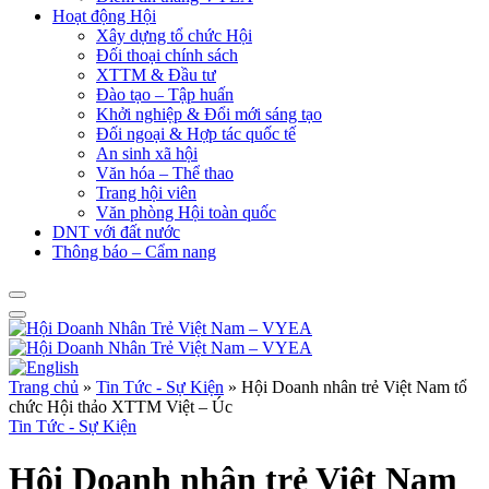
Hoạt động Hội
Xây dựng tổ chức Hội
Đối thoại chính sách
XTTM & Đầu tư
Đào tạo – Tập huấn
Khởi nghiệp & Đổi mới sáng tạo
Đối ngoại & Hợp tác quốc tế
An sinh xã hội
Văn hóa – Thể thao
Trang hội viên
Văn phòng Hội toàn quốc
DNT với đất nước
Thông báo – Cẩm nang
Trang chủ
»
Tin Tức - Sự Kiện
»
Hội Doanh nhân trẻ Việt Nam tổ
chức Hội thảo XTTM Việt – Úc
Tin Tức - Sự Kiện
Hội Doanh nhân trẻ Việt Nam