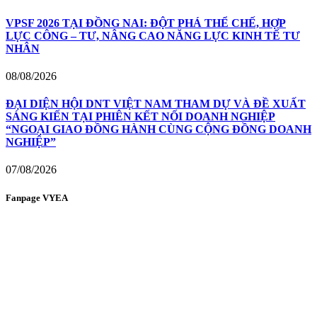
VPSF 2026 TẠI ĐỒNG NAI: ĐỘT PHÁ THỂ CHẾ, HỢP
LỰC CÔNG – TƯ, NÂNG CAO NĂNG LỰC KINH TẾ TƯ
NHÂN
08/08/2026
ĐẠI DIỆN HỘI DNT VIỆT NAM THAM DỰ VÀ ĐỀ XUẤT
SÁNG KIẾN TẠI PHIÊN KẾT NỐI DOANH NGHIỆP
“NGOẠI GIAO ĐỒNG HÀNH CÙNG CỘNG ĐỒNG DOANH
NGHIỆP”
07/08/2026
Fanpage VYEA