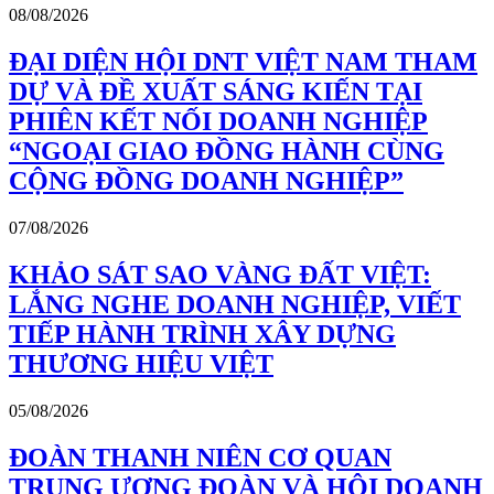
08/08/2026
ĐẠI DIỆN HỘI DNT VIỆT NAM THAM
DỰ VÀ ĐỀ XUẤT SÁNG KIẾN TẠI
PHIÊN KẾT NỐI DOANH NGHIỆP
“NGOẠI GIAO ĐỒNG HÀNH CÙNG
CỘNG ĐỒNG DOANH NGHIỆP”
07/08/2026
KHẢO SÁT SAO VÀNG ĐẤT VIỆT:
LẮNG NGHE DOANH NGHIỆP, VIẾT
TIẾP HÀNH TRÌNH XÂY DỰNG
THƯƠNG HIỆU VIỆT
05/08/2026
ĐOÀN THANH NIÊN CƠ QUAN
TRUNG ƯƠNG ĐOÀN VÀ HỘI DOANH