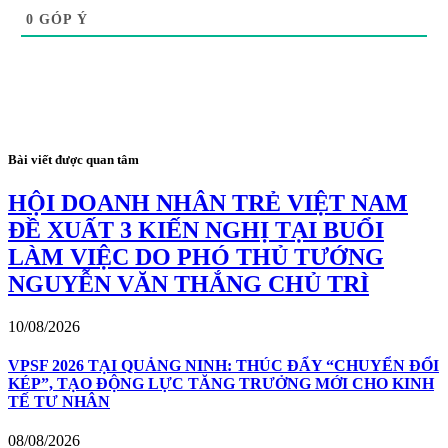
0
GÓP Ý
Bài viết được quan tâm
HỘI DOANH NHÂN TRẺ VIỆT NAM
ĐỀ XUẤT 3 KIẾN NGHỊ TẠI BUỔI
LÀM VIỆC DO PHÓ THỦ TƯỚNG
NGUYỄN VĂN THẮNG CHỦ TRÌ
10/08/2026
VPSF 2026 TẠI QUẢNG NINH: THÚC ĐẨY “CHUYỂN ĐỔI
KÉP”, TẠO ĐỘNG LỰC TĂNG TRƯỞNG MỚI CHO KINH
TẾ TƯ NHÂN
08/08/2026