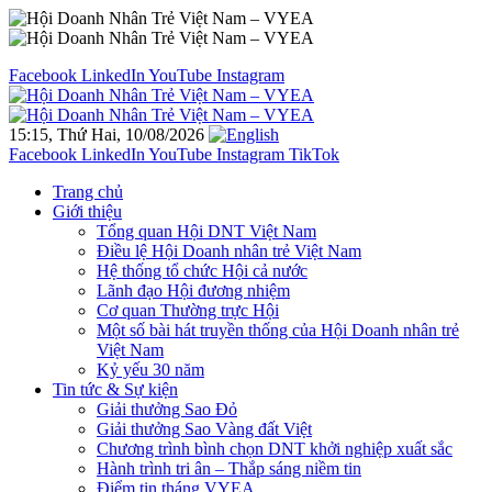
Facebook
LinkedIn
YouTube
Instagram
15:15, Thứ Hai, 10/08/2026
Facebook
LinkedIn
YouTube
Instagram
TikTok
Trang chủ
Giới thiệu
Tổng quan Hội DNT Việt Nam
Điều lệ Hội Doanh nhân trẻ Việt Nam
Hệ thống tổ chức Hội cả nước
Lãnh đạo Hội đương nhiệm
Cơ quan Thường trực Hội
Một số bài hát truyền thống của Hội Doanh nhân trẻ
Việt Nam
Kỷ yếu 30 năm
Tin tức & Sự kiện
Giải thưởng Sao Đỏ
Giải thưởng Sao Vàng đất Việt
Chương trình bình chọn DNT khởi nghiệp xuất sắc
Hành trình tri ân – Thắp sáng niềm tin
Điểm tin tháng VYEA