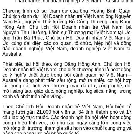
Thắt chặt kết nối doanh nghiệp Việt Nam – Australia thô
Chương trình có sự tham dự của ông Hoàng Bình Quân,
Chủ tịch danh dự Hội Doanh nhân trẻ Việt Nam; ông Nguyễn
Nam Hải, nguyên Thứ trưởng Bộ Công Thương; ông Đặng
Hồng Anh, Chủ tịch Hội Doanh nhân trẻ Việt Nam; bà
Nguyễn Thu Hường, Lãnh sự Thương mại Việt Nam tại Úc;
ông Trần Bá Phúc, Chủ tịch Hội Doanh nhân Việt Nam tại
Úc; cùng đại diện các cơ quan, tổ chức, hiệp hội và đông
đảo doanh nghiệp Việt Nam, doanh nghiệp Việt Nam tại
Australia.
Phát biểu tại hội thảo, ông Đặng Hồng Anh, Chủ tịch Hội
Doanh nhân trẻ Việt Nam, cho biết chương trình là hoạt động
có ý nghĩa thiết thực trong bối cảnh quan hệ Việt Nam –
Australia đang phát triển sâu rộng, mở ra nhiều cơ hội hợp
tác trong các lĩnh vực thương mại, đầu tư, công nghệ, đổi
mới sáng tạo, giáo dục, nông nghiệp, logistics, năng lượng
xanh và phát triển bền vững.
Theo Chủ tịch Hội Doanh nhân trẻ Việt Nam, Hội hiện có
mạng lưới gần 21.000 hội viên tại 34 tỉnh, thành phố và 17
câu lạc bộ trực thuộc. Các doanh nghiệp hội viên hoạt động
trong nhiều lĩnh vực, có nhu cầu ngày càng lớn trong việc
mở rộng thị trường, tham gia sâu hơn vào chuỗi cung ứng và
nâng cao năng lực hội nhập quốc tế.