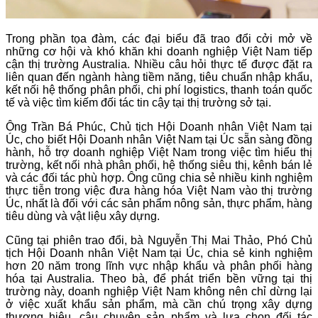
Trong phần tọa đàm, các đại biểu đã trao đổi cởi mở về
những cơ hội và khó khăn khi doanh nghiệp Việt Nam tiếp
cận thị trường Australia. Nhiều câu hỏi thực tế được đặt ra
liên quan đến ngành hàng tiềm năng, tiêu chuẩn nhập khẩu,
kết nối hệ thống phân phối, chi phí logistics, thanh toán quốc
tế và việc tìm kiếm đối tác tin cậy tại thị trường sở tại.
Ông Trần Bá Phúc, Chủ tịch Hội Doanh nhân Việt Nam tại
Úc, cho biết Hội Doanh nhân Việt Nam tại Úc sẵn sàng đồng
hành, hỗ trợ doanh nghiệp Việt Nam trong việc tìm hiểu thị
trường, kết nối nhà phân phối, hệ thống siêu thị, kênh bán lẻ
và các đối tác phù hợp. Ông cũng chia sẻ nhiều kinh nghiệm
thực tiễn trong việc đưa hàng hóa Việt Nam vào thị trường
Úc, nhất là đối với các sản phẩm nông sản, thực phẩm, hàng
tiêu dùng và vật liệu xây dựng.
Cũng tại phiên trao đổi, bà Nguyễn Thị Mai Thảo, Phó Chủ
tịch Hội Doanh nhân Việt Nam tại Úc, chia sẻ kinh nghiệm
hơn 20 năm trong lĩnh vực nhập khẩu và phân phối hàng
hóa tại Australia. Theo bà, để phát triển bền vững tại thị
trường này, doanh nghiệp Việt Nam không nên chỉ dừng lại
ở việc xuất khẩu sản phẩm, mà cần chú trọng xây dựng
thương hiệu, câu chuyện sản phẩm và lựa chọn đối tác