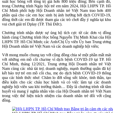
suất học bổng với tổng trị giá hơn 800 triệu đồng; Bên cạnh đó,
trong Chương trình Ngày hội trẻ em năm 2024, Hội LHPN TP. Hồ
Chí Minh phối hợp Hội Doanh nhân trẻ Việt Nam trao hơn 400
phần quà cho các em học sinh bị ảnh hưởng bởi dịch COVID-19,
đồng thời các em đã được tham gia các trò chơi đầy ý nghĩa tại khu
vui chơi giải trí Dplay (TP. Thủ Đức).
Chương trình nhận được sự ủng hộ tích cực từ các đơn vị đồng
hành cùng Chương trình Học bổng Nguyễn Thị Minh Khai của Hội
LHPN TP. Hồ Chí Minh; các Anh/Chị Ủy viên Ủy ban Trung ương
Hội Doanh nhân trẻ Việt Nam và các doanh nghiệp hội viên;
Với mong muốn chung tay với cộng đồng chia sẻ một phần mất mát
với những em mồ côi cha/mẹ vì dịch bệnh COVID-19 tại TP. Hồ
Chí Minh, tháng 12/2021, Trung ương Hội Doanh nhân trẻ Việt
Nam cùng các nhà tài trợ, doanh nghiệp, mạnh thường quân đã ký
kết bảo trợ trẻ em mồ côi cha, mẹ do dịch bệnh COVID-19 thông
qua các hình thức như: Chăm lo đời sống sức khỏe, tinh thần, tạo
điều kiện cho các cháu học hành và có việc làm tại các doanh
nghiệp hội viên sau khi trưởng thành… Đây là chương trình rất tâm
huyết và mang ý nghĩa nhân văn của Hội Doanh nhân trẻ Việt Nam
trong việc thể hiện trách nhiệm của doanh nhân trẻ đối với cộng
đồng.