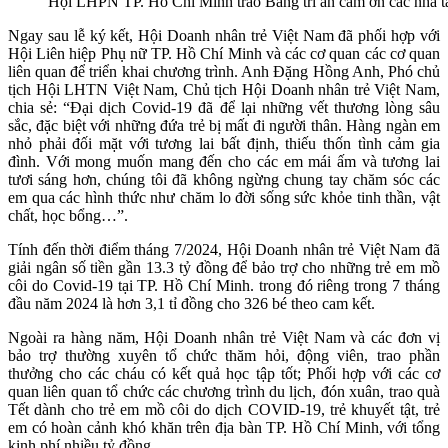
Hội LHPN TP. Hồ Chí Minh trao Bằng tri ân cảm ơn các nhà tài
Ngay sau lễ ký kết, Hội Doanh nhân trẻ Việt Nam đã phối hợp với
Hội Liên hiệp Phụ nữ TP. Hồ Chí Minh và các cơ quan các cơ quan
liên quan để triển khai chương trình. Anh Đặng Hồng Anh, Phó chủ
tịch Hội LHTN Việt Nam, Chủ tịch Hội Doanh nhân trẻ Việt Nam,
chia sẻ: “Đại dịch Covid-19 đã để lại những vết thương lòng sâu
sắc, đặc biệt với những đứa trẻ bị mất đi người thân. Hàng ngàn em
nhỏ phải đối mặt với tương lai bất định, thiếu thốn tình cảm gia
đình. Với mong muốn mang đến cho các em mái ấm và tương lai
tươi sáng hơn, chúng tôi đã không ngừng chung tay chăm sóc các
em qua các hình thức như chăm lo đời sống sức khỏe tinh thần, vật
chất, học bổng…”.
Tính đến thời điểm tháng 7/2024, Hội Doanh nhân trẻ Việt Nam đã
giải ngân số tiền gần 13.3 tỷ đồng để bảo trợ cho những trẻ em mồ
côi do Covid-19 tại TP. Hồ Chí Minh. trong đó riêng trong 7 tháng
đầu năm 2024 là hơn 3,1 tỉ đồng cho 326 bé theo cam kết.
Ngoài ra hàng năm, Hội Doanh nhân trẻ Việt Nam và các đơn vị
bảo trợ thường xuyên tổ chức thăm hỏi, động viên, trao phần
thưởng cho các cháu có kết quả học tập tốt; Phối hợp với các cơ
quan liên quan tổ chức các chương trình du lịch, đón xuân, trao quà
Tết dành cho trẻ em mồ côi do dịch COVID-19, trẻ khuyết tật, trẻ
em có hoàn cảnh khó khăn trên địa bàn TP. Hồ Chí Minh, với tổng
kinh phí nhiều tỷ đồng.