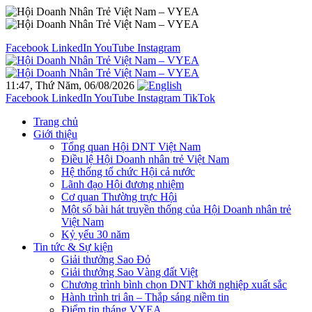
Facebook
LinkedIn
YouTube
Instagram
11:47, Thứ Năm, 06/08/2026
Facebook
LinkedIn
YouTube
Instagram
TikTok
Trang chủ
Giới thiệu
Tổng quan Hội DNT Việt Nam
Điều lệ Hội Doanh nhân trẻ Việt Nam
Hệ thống tổ chức Hội cả nước
Lãnh đạo Hội đương nhiệm
Cơ quan Thường trực Hội
Một số bài hát truyền thống của Hội Doanh nhân trẻ
Việt Nam
Kỷ yếu 30 năm
Tin tức & Sự kiện
Giải thưởng Sao Đỏ
Giải thưởng Sao Vàng đất Việt
Chương trình bình chọn DNT khởi nghiệp xuất sắc
Hành trình tri ân – Thắp sáng niềm tin
Điểm tin tháng VYEA