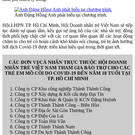
Anh Đặng Hồng Anh phát biểu tại chương trình.
Hội LHPN TP. Hồ Chí Minh, Hội Doanh nhân trẻ Việt Nam sẽ tiếp
tục dành sự quan tâm, kêu gọi sự ủng hộ của các nhà tài trợ, đồng
thời phối hợp chặt chẽ với các cơ quan liên quan để các hoạt động
chăm lo cho trẻ có hoàn cảnh khó khăn nói chung, trẻ bị ảnh hưởng
bởi dịch Covid-19 được triển khai hiệu quả trong thời gian tới.
CÁC ĐƠN VỊ/CÁ NHÂN TRỰC THUỘC HỘI DOANH
NHÂN TRẺ VIỆT NAM THAM GIA BẢO TRỢ CHO CÁC
TRẺ EM MỒ CÔI DO COVID-19 ĐẾN NĂM 18 TUỔI TẠI
TP. HỒ CHÍ MINH
Công ty CP Khu công nghiệp Thành Thành Công
Công ty CP Xây dựng & Kết cấu thép Đại Tín
Công ty CP Khai thác & Quản lý KCN Đặng Huỳnh
Công ty CP Thành Thành Công – Biên Hòa
Công ty CP Địa ốc Sài Gòn Thương Tín
Công ty CP Điện Gia Lai
Công ty CP Toàn Hải Vân
Công ty CP Thành Thành Nam
Công ty CP Du lịch Thành Thành Công