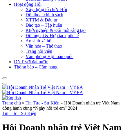
Hoạt động Hội
Xây dựng tổ chức Hội
Đối thoại chính sách
XTTM & Đầu tư
Đào tạo – Tập huấn
Khởi nghiệp & Đổi mới sáng tạo
Đối ngoại & Hợp tác quốc tế
An sinh xã hội
Văn hóa – Thể thao
Trang hội viên
Văn phòng Hội toàn quốc
DNT với đất nước
Thông báo – Cẩm nang
Trang chủ
»
Tin Tức - Sự Kiện
»
Hội Doanh nhân trẻ Việt Nam
đồng hành cùng “Ngày hội trẻ em” 2024
Tin Tức - Sự Kiện
Hội Doanh nhân trẻ Việt Nam