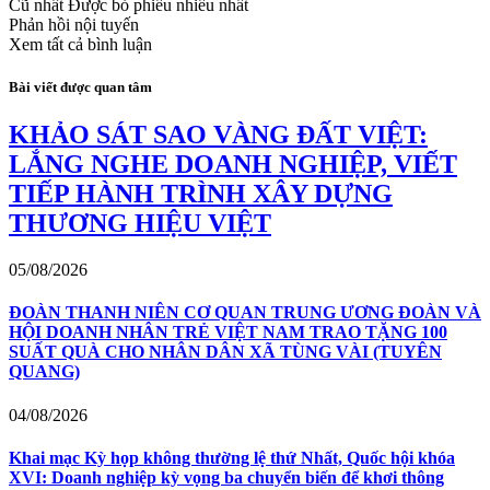
Cũ nhất
Được bỏ phiếu nhiều nhất
Phản hồi nội tuyến
Xem tất cả bình luận
Bài viết được quan tâm
KHẢO SÁT SAO VÀNG ĐẤT VIỆT:
LẮNG NGHE DOANH NGHIỆP, VIẾT
TIẾP HÀNH TRÌNH XÂY DỰNG
THƯƠNG HIỆU VIỆT
05/08/2026
ĐOÀN THANH NIÊN CƠ QUAN TRUNG ƯƠNG ĐOÀN VÀ
HỘI DOANH NHÂN TRẺ VIỆT NAM TRAO TẶNG 100
SUẤT QUÀ CHO NHÂN DÂN XÃ TÙNG VÀI (TUYÊN
QUANG)
04/08/2026
Khai mạc Kỳ họp không thường lệ thứ Nhất, Quốc hội khóa
XVI: Doanh nghiệp kỳ vọng ba chuyển biến để khơi thông