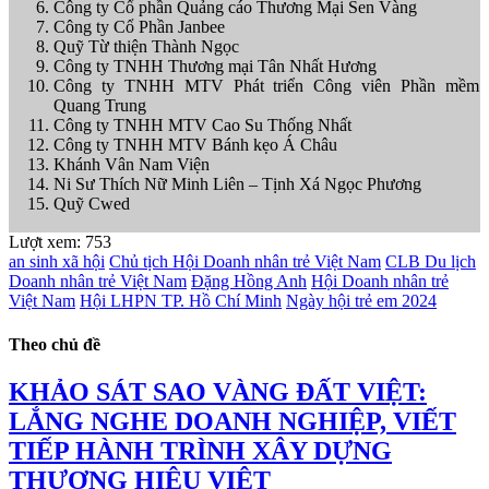
Công ty Cổ phần Quảng cáo Thương Mại Sen Vàng
Công ty Cổ Phần Janbee
Quỹ Từ thiện Thành Ngọc
Công ty TNHH Thương mại Tân Nhất Hương
Công ty TNHH MTV Phát triển Công viên Phần mềm
Quang Trung
Công ty TNHH MTV Cao Su Thống Nhất
Công ty TNHH MTV Bánh kẹo Á Châu
Khánh Vân Nam Viện
Ni Sư Thích Nữ Minh Liên – Tịnh Xá Ngọc Phương
Quỹ Cwed
Lượt xem:
753
an sinh xã hội
Chủ tịch Hội Doanh nhân trẻ Việt Nam
CLB Du lịch
Doanh nhân trẻ Việt Nam
Đặng Hồng Anh
Hội Doanh nhân trẻ
Việt Nam
Hội LHPN TP. Hồ Chí Minh
Ngày hội trẻ em 2024
Theo chủ đề
KHẢO SÁT SAO VÀNG ĐẤT VIỆT:
LẮNG NGHE DOANH NGHIỆP, VIẾT
TIẾP HÀNH TRÌNH XÂY DỰNG
THƯƠNG HIỆU VIỆT