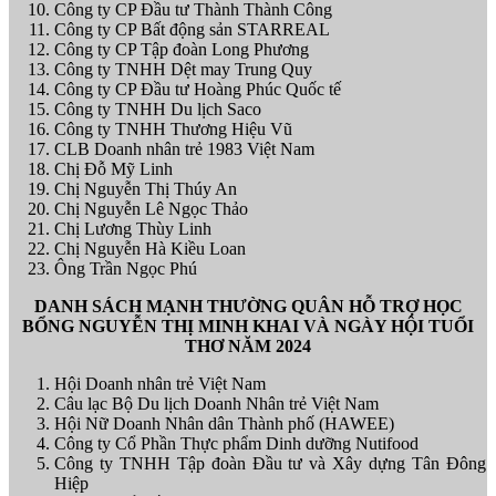
Công ty CP Đầu tư Thành Thành Công
Công ty CP Bất động sản STARREAL
Công ty CP Tập đoàn Long Phương
Công ty TNHH Dệt may Trung Quy
Công ty CP Đầu tư Hoàng Phúc Quốc tế
Công ty TNHH Du lịch Saco
Công ty TNHH Thương Hiệu Vũ
CLB Doanh nhân trẻ 1983 Việt Nam
Chị Đỗ Mỹ Linh
Chị Nguyễn Thị Thúy An
Chị Nguyễn Lê Ngọc Thảo
Chị Lương Thùy Linh
Chị Nguyễn Hà Kiều Loan
Ông Trần Ngọc Phú
DANH SÁCH MẠNH THƯỜNG QUÂN HỖ TRỢ HỌC
BỔNG NGUYỄN THỊ MINH KHAI VÀ NGÀY HỘI TUỔI
THƠ NĂM 2024
Hội Doanh nhân trẻ Việt Nam
Câu lạc Bộ Du lịch Doanh Nhân trẻ Việt Nam
Hội Nữ Doanh Nhân dân Thành phố (HAWEE)
Công ty Cổ Phần Thực phẩm Dinh dưỡng Nutifood
Công ty TNHH Tập đoàn Đầu tư và Xây dựng Tân Đông
Hiệp