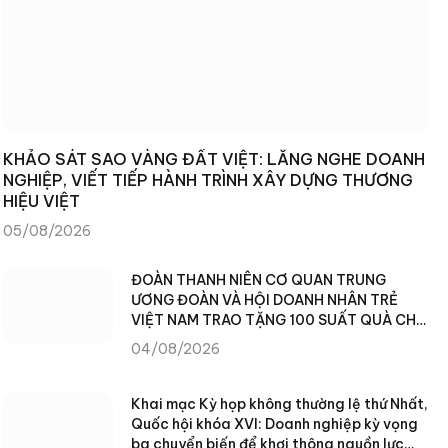
KHẢO SÁT SAO VÀNG ĐẤT VIỆT: LẮNG NGHE DOANH
NGHIỆP, VIẾT TIẾP HÀNH TRÌNH XÂY DỰNG THƯƠNG
HIỆU VIỆT
05/08/2026
ĐOÀN THANH NIÊN CƠ QUAN TRUNG
ƯƠNG ĐOÀN VÀ HỘI DOANH NHÂN TRẺ
VIỆT NAM TRAO TẶNG 100 SUẤT QUÀ CHO
NHÂN DÂN XÃ TÙNG VÀI (TUYÊN QUANG)
04/08/2026
Khai mạc Kỳ họp không thường lệ thứ Nhất,
Quốc hội khóa XVI: Doanh nghiệp kỳ vọng
ba chuyển biến để khơi thông nguồn lực