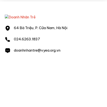
64 Bà Triệu, P. Cửa Nam, Hà Nội
024.6263.1837
doanhnhantre@vyea.org.vn