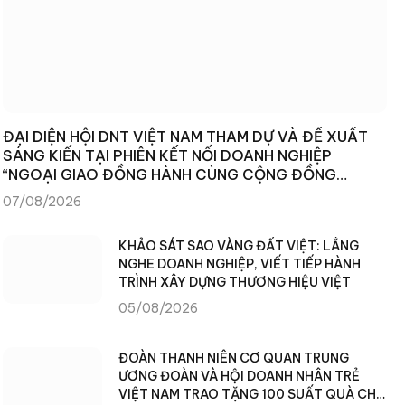
ĐẠI DIỆN HỘI DNT VIỆT NAM THAM DỰ VÀ ĐỀ XUẤT
SÁNG KIẾN TẠI PHIÊN KẾT NỐI DOANH NGHIỆP
“NGOẠI GIAO ĐỒNG HÀNH CÙNG CỘNG ĐỒNG
DOANH NGHIỆP”
07/08/2026
KHẢO SÁT SAO VÀNG ĐẤT VIỆT: LẮNG
NGHE DOANH NGHIỆP, VIẾT TIẾP HÀNH
TRÌNH XÂY DỰNG THƯƠNG HIỆU VIỆT
05/08/2026
ĐOÀN THANH NIÊN CƠ QUAN TRUNG
ƯƠNG ĐOÀN VÀ HỘI DOANH NHÂN TRẺ
VIỆT NAM TRAO TẶNG 100 SUẤT QUÀ CHO