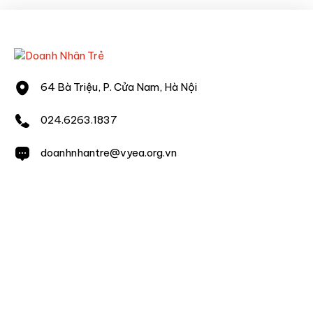
64 Bà Triệu, P. Cửa Nam, Hà Nội
024.6263.1837
doanhnhantre@vyea.org.vn