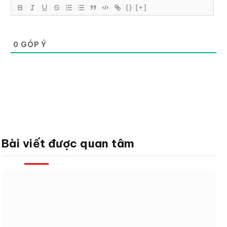
{}
[+]
0
GÓP Ý
Bài viết được quan tâm