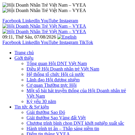
Facebook
LinkedIn
YouTube
Instagram
09:11, Thứ Sáu, 07/08/2026
Facebook
LinkedIn
YouTube
Instagram
TikTok
Trang chủ
Giới thiệu
Tổng quan Hội DNT Việt Nam
Điều lệ Hội Doanh nhân trẻ Việt Nam
Hệ thống tổ chức Hội cả nước
Lãnh đạo Hội đương nhiệm
Cơ quan Thường trực Hội
Một số bài hát truyền thống của Hội Doanh nhân trẻ
Việt Nam
Kỷ yếu 30 năm
Tin tức & Sự kiện
Giải thưởng Sao Đỏ
Giải thưởng Sao Vàng đất Việt
Chương trình bình chọn DNT khởi nghiệp xuất sắc
Hành trình tri ân – Thắp sáng niềm tin
Điểm tin tháng VYEA