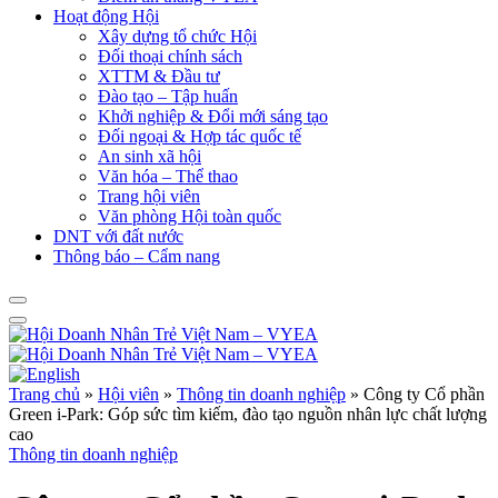
Hoạt động Hội
Xây dựng tổ chức Hội
Đối thoại chính sách
XTTM & Đầu tư
Đào tạo – Tập huấn
Khởi nghiệp & Đổi mới sáng tạo
Đối ngoại & Hợp tác quốc tế
An sinh xã hội
Văn hóa – Thể thao
Trang hội viên
Văn phòng Hội toàn quốc
DNT với đất nước
Thông báo – Cẩm nang
Trang chủ
»
Hội viên
»
Thông tin doanh nghiệp
»
Công ty Cổ phần
Green i-Park: Góp sức tìm kiếm, đào tạo nguồn nhân lực chất lượng
cao
Thông tin doanh nghiệp