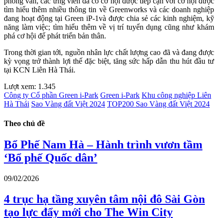
phỏng vấn, các ứng viên đã có cơ hội được tiếp cận với cơ hội được
tìm hiểu thêm nhiều thông tin về Greenworks và các doanh nghiệp
đang hoạt động tại Green iP-1và được chia sẻ các kinh nghiệm, kỹ
năng làm việc; tìm hiểu thêm về vị trí tuyển dụng cũng như khám
phá cơ hội để phát triển bản thân.
Trong thời gian tới, nguồn nhân lực chất lượng cao đã và đang được
kỳ vọng trở thành lợi thế đặc biệt, tăng sức hấp dẫn thu hút đầu tư
tại KCN Liên Hà Thái.
Lượt xem:
1.345
Công ty Cổ phần Green i-Park
Green i-Park
Khu công nghiệp Liên
Hà Thái
Sao Vàng đất Việt 2024
TOP200 Sao Vàng đất Việt 2024
Theo chủ đề
Bổ Phế Nam Hà – Hành trình vươn tầm
‘Bổ phế Quốc dân’
09/02/2026
4 trục hạ tầng xuyên tâm nội đô Sài Gòn
tạo lực đẩy mới cho The Win City