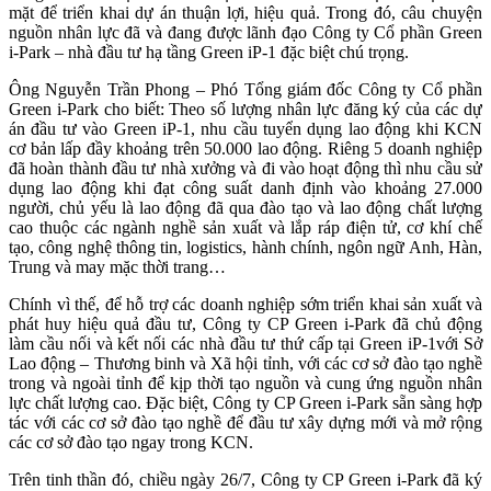
mặt để triển khai dự án thuận lợi, hiệu quả. Trong đó, câu chuyện
nguồn nhân lực đã và đang được lãnh đạo Công ty Cổ phần Green
i-Park – nhà đầu tư hạ tầng Green iP-1 đặc biệt chú trọng.
Ông Nguyễn Trần Phong – Phó Tổng giám đốc Công ty Cổ phần
Green i-Park cho biết: Theo số lượng nhân lực đăng ký của các dự
án đầu tư vào Green iP-1, nhu cầu tuyển dụng lao động khi KCN
cơ bản lấp đầy khoảng trên 50.000 lao động. Riêng 5 doanh nghiệp
đã hoàn thành đầu tư nhà xưởng và đi vào hoạt động thì nhu cầu sử
dụng lao động khi đạt công suất danh định vào khoảng 27.000
người, chủ yếu là lao động đã qua đào tạo và lao động chất lượng
cao thuộc các ngành nghề sản xuất và lắp ráp điện tử, cơ khí chế
tạo, công nghệ thông tin, logistics, hành chính, ngôn ngữ Anh, Hàn,
Trung và may mặc thời trang…
Chính vì thế, để hỗ trợ các doanh nghiệp sớm triển khai sản xuất và
phát huy hiệu quả đầu tư, Công ty CP Green i-Park đã chủ động
làm cầu nối và kết nối các nhà đầu tư thứ cấp tại Green iP-1với Sở
Lao động – Thương binh và Xã hội tỉnh, với các cơ sở đào tạo nghề
trong và ngoài tỉnh để kịp thời tạo nguồn và cung ứng nguồn nhân
lực chất lượng cao. Đặc biệt, Công ty CP Green i-Park sẵn sàng hợp
tác với các cơ sở đào tạo nghề để đầu tư xây dựng mới và mở rộng
các cơ sở đào tạo ngay trong KCN.
Trên tinh thần đó, chiều ngày 26/7, Công ty CP Green i-Park đã ký