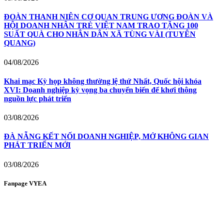
ĐOÀN THANH NIÊN CƠ QUAN TRUNG ƯƠNG ĐOÀN VÀ
HỘI DOANH NHÂN TRẺ VIỆT NAM TRAO TẶNG 100
SUẤT QUÀ CHO NHÂN DÂN XÃ TÙNG VÀI (TUYÊN
QUANG)
04/08/2026
Khai mạc Kỳ họp không thường lệ thứ Nhất, Quốc hội khóa
XVI: Doanh nghiệp kỳ vọng ba chuyển biến để khơi thông
nguồn lực phát triển
03/08/2026
ĐÀ NẴNG KẾT NỐI DOANH NGHIỆP, MỞ KHÔNG GIAN
PHÁT TRIỂN MỚI
03/08/2026
Fanpage VYEA