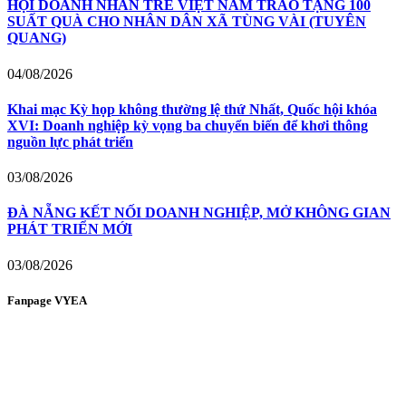
HỘI DOANH NHÂN TRẺ VIỆT NAM TRAO TẶNG 100
SUẤT QUÀ CHO NHÂN DÂN XÃ TÙNG VÀI (TUYÊN
QUANG)
04/08/2026
Khai mạc Kỳ họp không thường lệ thứ Nhất, Quốc hội khóa
XVI: Doanh nghiệp kỳ vọng ba chuyển biến để khơi thông
nguồn lực phát triển
03/08/2026
ĐÀ NẴNG KẾT NỐI DOANH NGHIỆP, MỞ KHÔNG GIAN
PHÁT TRIỂN MỚI
03/08/2026
Fanpage VYEA