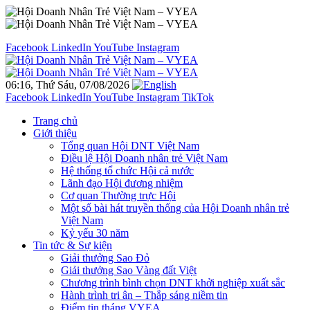
Facebook
LinkedIn
YouTube
Instagram
06:16, Thứ Sáu, 07/08/2026
Facebook
LinkedIn
YouTube
Instagram
TikTok
Trang chủ
Giới thiệu
Tổng quan Hội DNT Việt Nam
Điều lệ Hội Doanh nhân trẻ Việt Nam
Hệ thống tổ chức Hội cả nước
Lãnh đạo Hội đương nhiệm
Cơ quan Thường trực Hội
Một số bài hát truyền thống của Hội Doanh nhân trẻ
Việt Nam
Kỷ yếu 30 năm
Tin tức & Sự kiện
Giải thưởng Sao Đỏ
Giải thưởng Sao Vàng đất Việt
Chương trình bình chọn DNT khởi nghiệp xuất sắc
Hành trình tri ân – Thắp sáng niềm tin
Điểm tin tháng VYEA