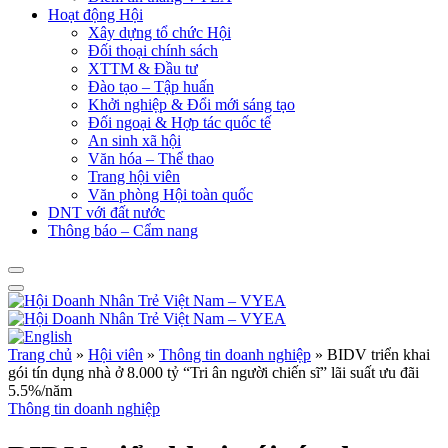
Hoạt động Hội
Xây dựng tổ chức Hội
Đối thoại chính sách
XTTM & Đầu tư
Đào tạo – Tập huấn
Khởi nghiệp & Đổi mới sáng tạo
Đối ngoại & Hợp tác quốc tế
An sinh xã hội
Văn hóa – Thể thao
Trang hội viên
Văn phòng Hội toàn quốc
DNT với đất nước
Thông báo – Cẩm nang
Trang chủ
»
Hội viên
»
Thông tin doanh nghiệp
»
BIDV triển khai
gói tín dụng nhà ở 8.000 tỷ “Tri ân người chiến sĩ” lãi suất ưu đãi
5.5%/năm
Thông tin doanh nghiệp