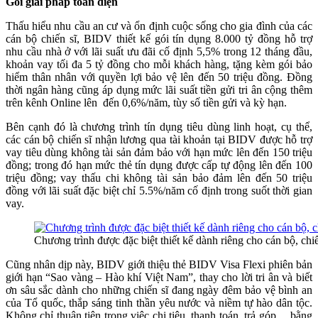
Gói giải pháp toàn diện
Thấu hiểu nhu cầu an cư và ổn định cuộc sống cho gia đình của các
cán bộ chiến sĩ, BIDV thiết kế gói tín dụng 8.000 tỷ đồng hỗ trợ
nhu cầu nhà ở với lãi suất ưu đãi cố định 5,5% trong 12 tháng đầu,
khoản vay tối đa 5 tỷ đồng cho mỗi khách hàng, tặng kèm gói bảo
hiểm thân nhân với quyền lợi bảo vệ lên đến 50 triệu đồng. Đồng
thời ngân hàng cũng áp dụng mức lãi suất tiền gửi tri ân cộng thêm
trên kênh Online lên đến 0,6%/năm, tùy số tiền gửi và kỳ hạn.
Bên cạnh đó là chương trình tín dụng tiêu dùng linh hoạt, cụ thể,
các cán bộ chiến sĩ nhận lương qua tài khoản tại BIDV được hỗ trợ
vay tiêu dùng không tài sản đảm bảo với hạn mức lên đến 150 triệu
đồng; trong đó hạn mức thẻ tín dụng được cấp tự động lên đến 100
triệu đồng; vay thấu chi không tài sản bảo đảm lên đến 50 triệu
đồng với lãi suất đặc biệt chỉ 5.5%/năm cố định trong suốt thời gian
vay.
Chương trình được đặc biệt thiết kế dành riêng cho cán bộ, chi
Cũng nhân dịp này, BIDV giới thiệu thẻ BIDV Visa Flexi phiên bản
giới hạn “Sao vàng – Hào khí Việt Nam”, thay cho lời tri ân và biết
ơn sâu sắc dành cho những chiến sĩ đang ngày đêm bảo vệ bình an
của Tổ quốc, thắp sáng tinh thần yêu nước và niềm tự hào dân tộc.
Không chỉ thuận tiện trong việc chi tiêu, thanh toán, trả góp… bằng