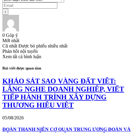
0
Góp ý
Mới nhất
Cũ nhất
Được bỏ phiếu nhiều nhất
Phản hồi nội tuyến
Xem tất cả bình luận
Bài viết được quan tâm
KHẢO SÁT SAO VÀNG ĐẤT VIỆT:
LẮNG NGHE DOANH NGHIỆP, VIẾT
TIẾP HÀNH TRÌNH XÂY DỰNG
THƯƠNG HIỆU VIỆT
05/08/2026
ĐOÀN THANH NIÊN CƠ QUAN TRUNG ƯƠNG ĐOÀN VÀ