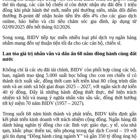
thẻ tín dụng, các cán bộ chiến sĩ còn được nhận ưu đãi đến 1 triệu
đồng khi phát hành thẻ mới, miễn phí thường niên, nhân đôi điểm
thưởng B-point để nhận hoàn tiền lên đến 4% cho các giao dịch
online, bảo hiểm và chi tiêu chăm sóc gia đình, áp dụng từ
02/09/2025 đến hết tháng 02/2026.
Song song, BIDV tiếp tục miễn nhiều loại phí dịch vụ ngân hàng
nhằm mang đến sự thuận tiện tối đa cho các cán bộ, chiến sĩ.
Lan tỏa giá trị nhân văn và dấu ấn 68 năm đồng hành cùng đất
nước
Không chỉ là các ưu đãi tài chính, BIDV còn phối hợp cùng các bộ,
ban, ngành trao tặng 5.000 suất học bổng cho con em chiến sĩ có
thành tích xuất sắc, đồng thời cam kết triển khai 80 công trình dân
sinh và an sinh xã hội giai đoạn 2025 – 2027, với ngân sách dự kiến
40 tỷ đồng. Đây là những hành động thiết thực, thể hiện trách
nhiệm xã hội và mang ý nghĩa nhân văn sâu sắc, đồng thời hướng
tới kỷ niệm 70 năm BIDV (1957 – 2027).
Trong suốt 68 năm hình thành và phát triển, BIDV kiên định gắn
kết phát triển kinh doanh với trách nhiệm cộng đồng. Ngân hàng đã
dành hàng nghìn tỷ đồng cho các lĩnh vực giáo dục, y tế, xóa nhà
tạm, khắc phục thiên tai, tiên phong trong đại dịch Covid – 19 với
gói tín dụng “Đồng hành cùng ngành Y” và gần 350 tỷ đồng ủng hộ