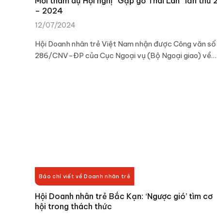
Mời tham dự Hội nghị “Gặp gỡ Thái Lan” lần thứ 
– 2024
12/07/2024
Hội Doanh nhân trẻ Việt Nam nhận được Công văn số
286/CNV-ĐP của Cục Ngoại vụ (Bộ Ngoại giao) về…
Báo chí viết về Doanh nhân trẻ
Hội Doanh nhân trẻ Bắc Kạn: ‘Ngược gió’ tìm cơ
hội trong thách thức