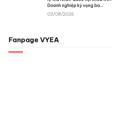
Doanh nghiệp kỳ vọng ba
chuyển biến để khơi thông
03/08/2026
nguồn lực phát triển
Fanpage VYEA