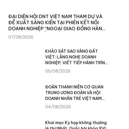
ĐẠI DIỆN HỘI DNT VIỆT NAM THAM DỰ VÀ
ĐỀ XUẤT SÁNG KIẾN TẠI PHIÊN KẾT NỐI
DOANH NGHIỆP “NGOẠI GIAO ĐỒNG HÀNH
CÙNG CỘNG ĐỒNG DOANH NGHIỆP”
07/08/2026
KHẢO SÁT SAO VÀNG ĐẤT
VIỆT: LẮNG NGHE DOANH
NGHIỆP, VIẾT TIẾP HÀNH TRÌNH
XÂY DỰNG THƯƠNG HIỆU VIỆT
05/08/2026
ĐOÀN THANH NIÊN CƠ QUAN
TRUNG ƯƠNG ĐOÀN VÀ HỘI
DOANH NHÂN TRẺ VIỆT NAM
TRAO TẶNG 100 SUẤT QUÀ
04/08/2026
CHO NHÂN DÂN XÃ TÙNG VÀI
(TUYÊN QUANG)
Khai mạc Kỳ họp không thường
lệ thứ Nhất, Quốc hội khóa XVI: