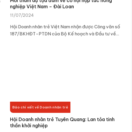
2
Mời tham dự tọa đàm về cơ hội hợp tác nông
nghiệp Việt Nam – Đài Loan
11/07/2024
Hội Doanh nhân trẻ Việt Nam nhận được Công văn số
187/BKHĐT-PTDN của Bộ Kế hoạch và Đầu tư về…
Báo chí viết về Doanh nhân trẻ
Hội Doanh nhân trẻ Tuyên Quang: Lan tỏa tinh
thần khởi nghiệp