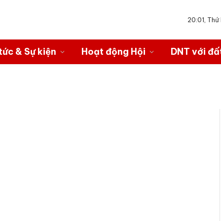
20:01, Th
tức & Sự kiện
Hoạt động Hội
DNT với đấ